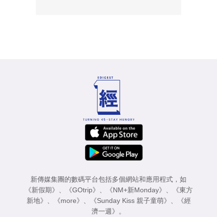
新傳媒集團的數碼平台包括多個網站和應用程式，如
《新假期》
、
《GOtrip》
、
《NM+新Monday》
、
《東方
新地》
、
《more》
、
《Sunday Kiss 親子童萌》
、
《經
濟一週》
。