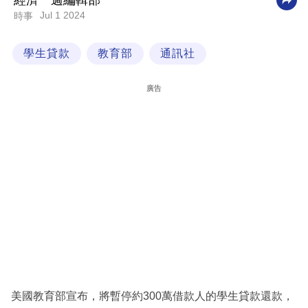
經濟一週編輯部
Jul 1 2024
時事
科
技
學生貸款
教育部
通訊社
職
場
廣告
生
活
時
事
專
欄
訂
閱
專
美國教育部宣布，將暫停約300萬借款人的學生貸款還款，
區