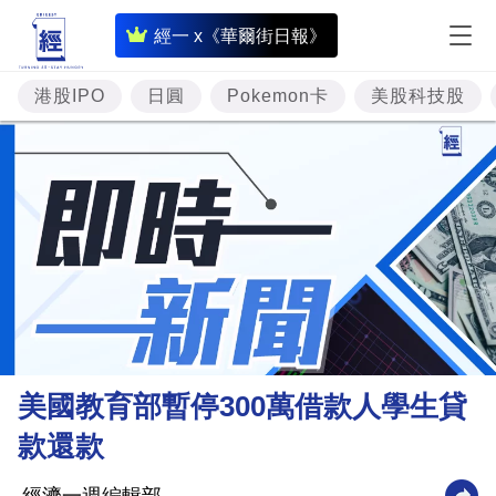
即
經一 x《華爾街日報》
時
財
港股IPO
日圓
Pokemon卡
美股科技股
經
專
題
投
資
樓
市
理
美國教育部暫停300萬借款人學生貸
財
款還款
商
業