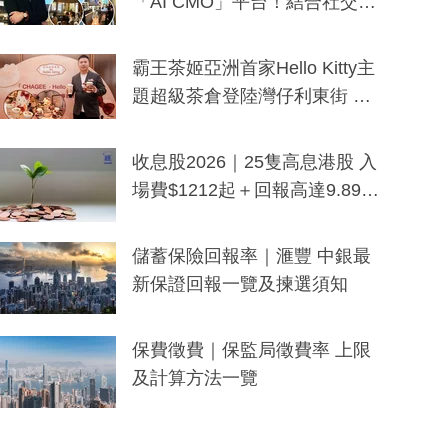
「AI CMO」平台！結合社交聆
聽與廣東話大模型 助中小企數
分鐘生成「貼地」宣傳短片
霸王茶姬亞洲首家Hello Kitty主
題超級茶倉登陸灣仔利東街 推
出首創「伯爵紅茶色」Hello Kitt
y及香港限定特調系列
收息股2026｜25隻高息港股 入
場費$1212起＋回報高達9.89
厘！持續更新
儲蓄保險回報率｜滙豐 中銀最
新保證回報一覽及揀選須知
保費徵費｜保監局徵費率 上限
及計算方法一覽