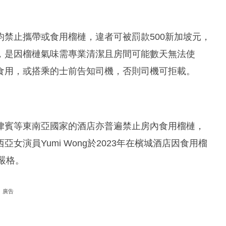
禁止攜帶或食用榴槤，違者可被罰款500新加坡元，
，是因榴槤氣味需專業清潔且房間可能數天無法使
食用，或搭乘的士前告知司機，否則司機可拒載。
律賓等東南亞國家的酒店亦普遍禁止房內食用榴槤，
演員Yumi Wong於2023年在檳城酒店因食用榴
令嚴格。
廣告