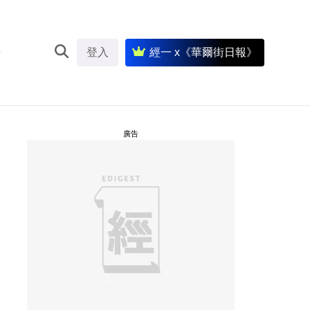
登入
經一 x《華爾街日報》
廣告