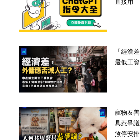
直接用
「經濟差
最低工資
寵物友善
具惹爭議
煞停安排