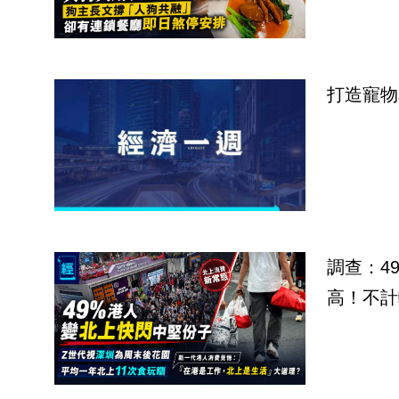
打造寵物
調查：4
高！不計