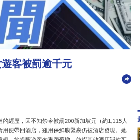
女遊客被罰逾千元
經歷，因不知禁令被罰200新加坡元（約1,115人
食用便帶回酒店，雖用保鮮膜緊裹仍被酒店發現。她
違規。她提醒遊客勿重蹈覆轍，並指其他酒店罰款可