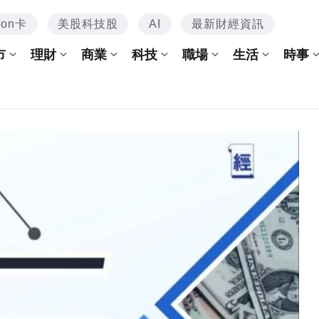
mon卡
美股科技股
AI
最新財經資訊
市
理財
商業
科技
職場
生活
時事