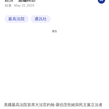
經濟一週編輯部
May 31 2024
時事
科
技
最高法院
通訊社
職
場
廣告
生
活
時
事
專
欄
訂
閱
專
美國最高法院首席大法官約翰·羅伯茨拒絕與民主黨立法者
區