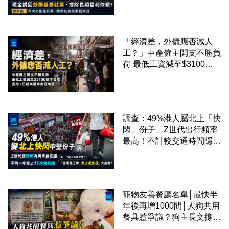
準扶貧助單親家庭
「經濟差，外傭應否減人
工？」中產僱主開支不勝負
荷 最低工資減至$3100蚊
才合理：已經高過東南亞地
區
調查：49%港人屬北上「快
閃」份子、Z世代出行頻率
最高！不計較交通時間隱形
成本 跨境擁抱大灣區生活
圈
寵物友善餐廳名單│最快半
年後再增1000間│人狗共用
餐具惹爭議？狗主長文撐
「人狗共融」 卻有連鎖餐