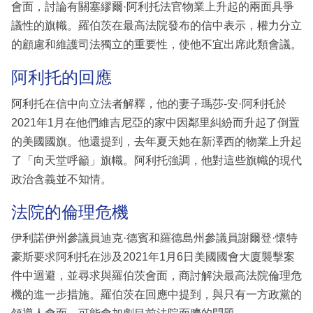
會面，討論有關塞繆爾·阿利托法官物業上升起的兩面具爭
議性的旗幟。羅伯茨在最高法院發布的信中表示，權力分立
的顧慮和維護司法獨立的重要性，使他不宜出席此類會議。
阿利托的回應
阿利托在信中向立法者解釋，他的妻子瑪莎-安·阿利托於
2021年1月在他們維吉尼亞的家中因鄰里糾紛而升起了倒置
的美國國旗。他還提到，去年夏天她在新澤西的物業上升起
了「向天堂呼籲」旗幟。阿利托強調，他對這些旗幟的現代
政治含義並不知情。
法院的倫理危機
伊利諾伊州參議員迪克·德賓和羅德島州參議員謝爾登·懷特
豪斯要求阿利托在涉及2021年1月6日美國國會大廈襲擊案
件中迴避，並尋求與羅伯茨會面，商討解決最高法院倫理危
機的進一步措施。羅伯茨在回應中提到，與只有一方政黨的