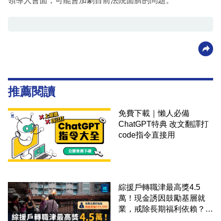
領導人會面，可能會加劇目前法院面臍的問題。
推薦閱讀
免費下載｜懶人必備
ChatGPT特典 改文翻譯打
code指令直接用
綜援戶轉職津最高獎4.5
萬！現金誘因鼓勵基層就
業，戒除長期福利依賴？鄧
家彪：今次計劃是好事，精