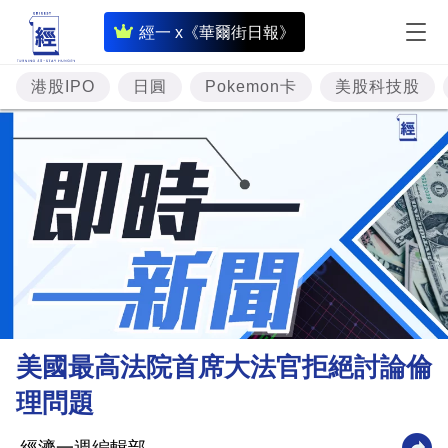
即
經一 x《華爾街日報》
時
財
港股IPO
日圓
Pokemon卡
美股科技股
經
專
題
投
資
樓
市
理
美國最高法院首席大法官拒絕討論倫
財
理問題
商
業