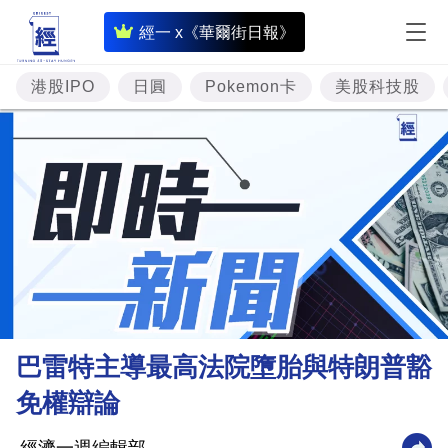
即
經一 x《華爾街日報》
時
財
港股IPO
日圓
Pokemon卡
美股科技股
經
專
題
投
資
樓
市
理
巴雷特主導最高法院墮胎與特朗普豁
財
免權辯論
商
業