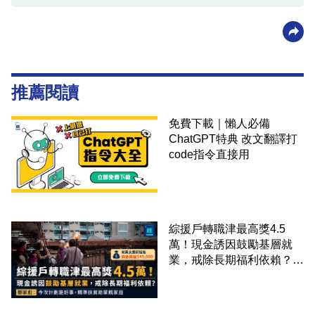
推薦閱讀
免費下載｜懶人必備
ChatGPT特典 改文翻譯打
code指令直接用
綜援戶轉職津最高獎4.5
萬！現金誘因鼓勵基層就
業，戒除長期福利依賴？鄧
家彪：今次計劃是好事，精
準扶貧助單親家庭