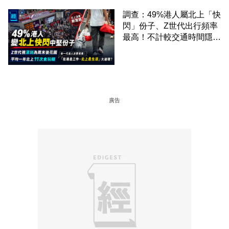
調查：49%港人屬北上「快
閃」份子、Z世代出行頻率
最高！不計較交通時間隱形
成本 跨境擁抱大灣區生活
圈
廣告