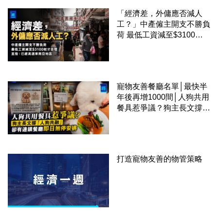
「經濟差，外傭應否減人
工？」中產僱主開支不勝負
荷 最低工資減至$3100蚊
才合理：已經高過東南亞地
區
寵物友善餐廳名單│最快半
年後再增1000間│人狗共用
餐具惹爭議？狗主長文撐
「人狗共融」 卻有連鎖餐
廳即日煞停安排
打造寵物友善的物管策略