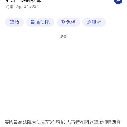
經濟一週編輯部
Apr 27 2024
時事
科
技
墮胎
最高法院
豁免權
通訊社
職
場
廣告
生
活
時
事
專
欄
訂
閱
專
美國最高法院大法官艾米·科尼·巴雷特在關於墮胎和特朗普
區