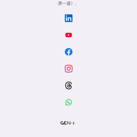
濟一週》
。