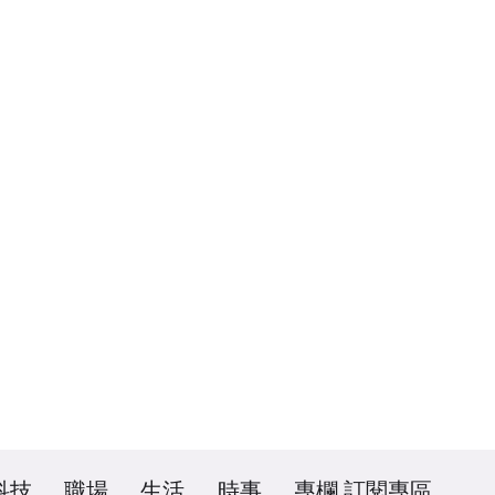
科技
職場
生活
時事
專欄
訂閱專區