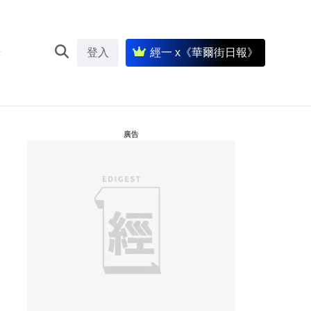
登入
經一 x《華爾街日報》
廣告