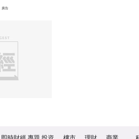
廣告
即時財經
專題
投資
樓市
理財
商業