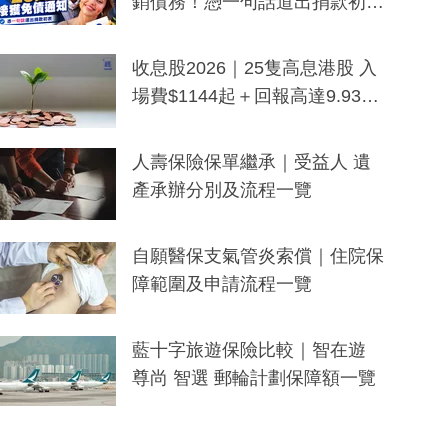
銷債務！憑一句話道出捐款初
衷：加州26萬人接獲免債通知、
一度被誤當詐騙手段
收息股2026｜25隻高息港股 入
場費$1144起＋回報高達9.93
厘！持續更新
人壽保險保單繼承｜受益人 遺
產承辦分別及流程一覽
自願醫保支氣管炎索償｜住院保
障範圍及申請流程一覽
藍十字旅遊保險比較｜智在遊
尊尚 智選 郵輪計劃保障額一覽