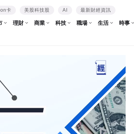
mon卡
美股科技股
AI
最新財經資訊
市
理財
商業
科技
職場
生活
時事