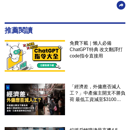
推薦閱讀
免費下載｜懶人必備
ChatGPT特典 改文翻譯打
code指令直接用
「經濟差，外傭應否減人
工？」中產僱主開支不勝負
荷 最低工資減至$3100蚊
才合理：已經高過東南亞地
區