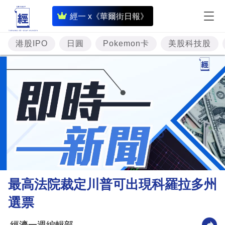
即
經一 x《華爾街日報》
時
財
港股IPO
日圓
Pokemon卡
美股科技股
經
專
題
投
資
樓
市
理
最高法院裁定川普可出現科羅拉多州
財
選票
商
業