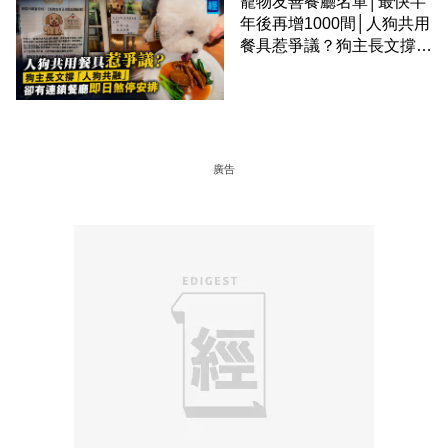
寵物友善餐廳名單│最快半
年後再增1000間│人狗共用
餐具惹爭議？狗主長文撐
「人狗共融」 卻有連鎖餐
廳即日煞停安排
廣告