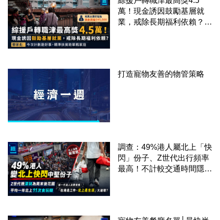
綜援戶轉職津最高獎4.5
萬！現金誘因鼓勵基層就
業，戒除長期福利依賴？鄧
家彪：今次計劃是好事，精
準扶貧助單親家庭
打造寵物友善的物管策略
調查：49%港人屬北上「快
閃」份子、Z世代出行頻率
最高！不計較交通時間隱形
成本 跨境擁抱大灣區生活
圈