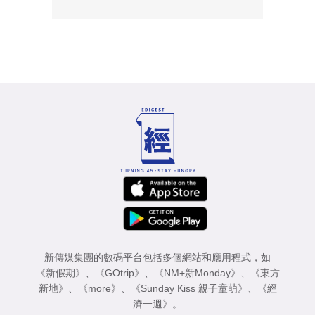
新傳媒集團的數碼平台包括多個網站和應用程式，如
《新假期》
、
《GOtrip》
、
《NM+新Monday》
、
《東方
新地》
、
《more》
、
《Sunday Kiss 親子童萌》
、
《經
濟一週》
。