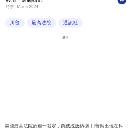
經濟一週編輯部
Mar 5 2024
時事
科
技
川普
最高法院
通訊社
職
場
廣告
生
活
時
事
專
欄
訂
閱
專
美國最高法院於週一裁定，前總統唐納德·川普應出現在科
區