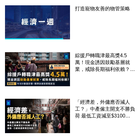
打造寵物友善的物管策略
綜援戶轉職津最高獎4.5
萬！現金誘因鼓勵基層就
業，戒除長期福利依賴？鄧
家彪：今次計劃是好事，精
準扶貧助單親家庭
「經濟差，外傭應否減人
工？」中產僱主開支不勝負
荷 最低工資減至$3100蚊
才合理：已經高過東南亞地
區