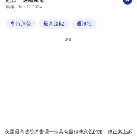
經濟一週編輯部
Jun 12 2024
時事
科
技
亨特拜登
最高法院
通訊社
職
場
廣告
生
活
時
事
專
欄
訂
閱
專
美國最高法院將審理一宗具有里程碑意義的第二修正案上訴
區