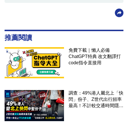
推薦閱讀
免費下載｜懶人必備
ChatGPT特典 改文翻譯打
code指令直接用
調查：49%港人屬北上「快
閃」份子、Z世代出行頻率
最高！不計較交通時間隱形
成本 跨境擁抱大灣區生活
圈