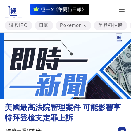
即
經一 x《華爾街日報》
時
財
港股IPO
日圓
Pokemon卡
美股科技股
經
專
題
投
資
樓
市
理
美國最高法院審理案件 可能影響亨
財
特拜登槍支定罪上訴
商
業