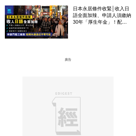
日本永居條件收緊│收入日
語全面加辣、申請人須繳納
30年「厚生年金」！配偶
申請快變慢 趕絕境外土豪
課金移居
廣告