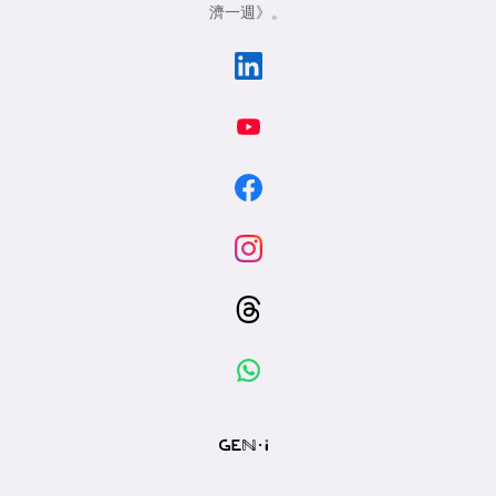
濟一週》
。