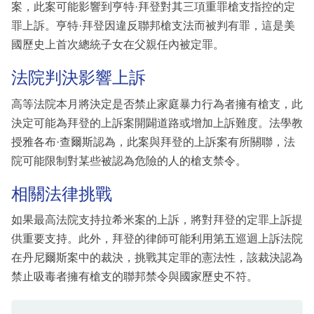
案，此案可能影響到亨特·拜登對其三項重罪槍支指控的定
罪上訴。亨特·拜登因違反聯邦槍支法而被判有罪，這是美
國歷史上首次總統子女在父親任內被定罪。
法院判決影響上訴
高等法院本月將決定是否禁止家庭暴力行為者擁有槍支，此
決定可能為拜登的上訴案開闢道路或增加上訴難度。法學教
授雅各布·查爾斯認為，此案與拜登的上訴案有所關聯，法
院可能限制對某些被認為危險的人的槍支禁令。
相關法律挑戰
如果最高法院支持拉希米案的上訴，將對拜登的定罪上訴提
供重要支持。此外，拜登的律師可能利用第五巡迴上訴法院
在丹尼爾斯案中的裁決，挑戰其定罪的憲法性，該裁決認為
禁止吸毒者擁有槍支的聯邦禁令與國家歷史不符。