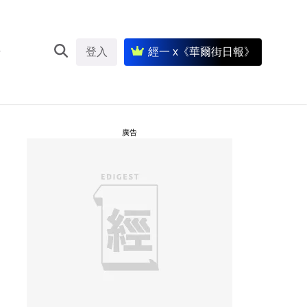
登入
經一 x《華爾街日報》
廣告