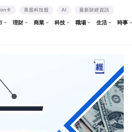
mon卡
美股科技股
AI
最新財經資訊
市
理財
商業
科技
職場
生活
時事