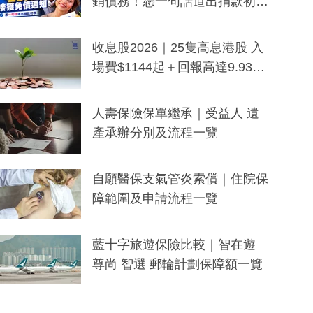
銷債務！憑一句話道出捐款初
衷：加州26萬人接獲免債通知、
一度被誤當詐騙手段
收息股2026｜25隻高息港股 入
場費$1144起＋回報高達9.93
厘！持續更新
人壽保險保單繼承｜受益人 遺
產承辦分別及流程一覽
自願醫保支氣管炎索償｜住院保
障範圍及申請流程一覽
藍十字旅遊保險比較｜智在遊
尊尚 智選 郵輪計劃保障額一覽