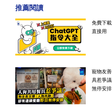
推薦閱讀
免費下載
直接用
寵物友善
具惹爭議
煞停安排