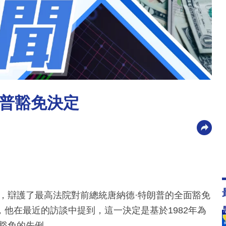
普豁免決定
，辯護了最高法院對前總統唐納德·特朗普的全面豁免
他在最近的訪談中提到，這一決定是基於1982年為
豁免的先例。