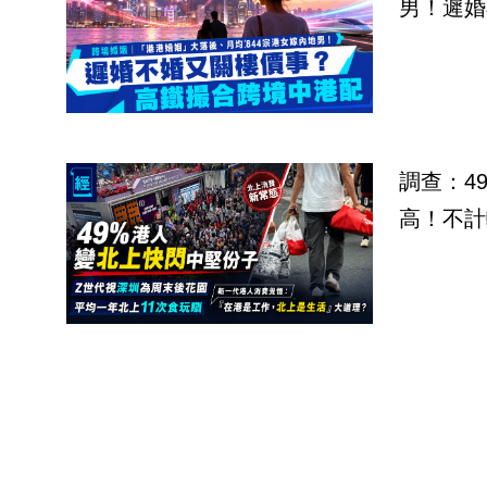
男！遲婚
調查：4
高！不計