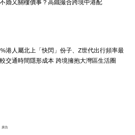
不婚又關樓價事？高鐵撮合跨境中港配
9%港人屬北上「快閃」份子、Z世代出行頻率最
較交通時間隱形成本 跨境擁抱大灣區生活圈
廣告