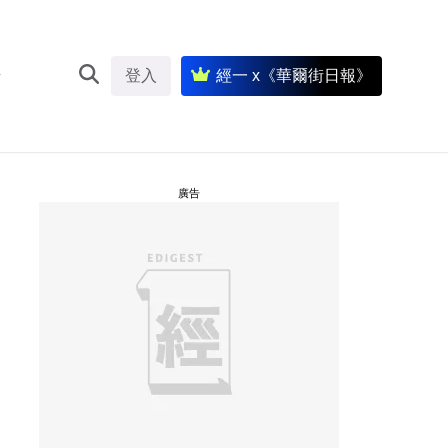
登入
經一 x《華爾街日報》
廣告