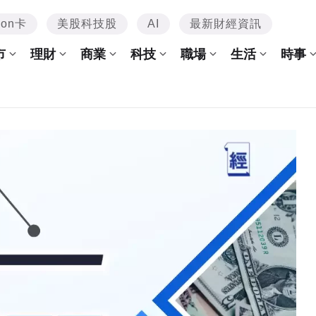
mon卡
美股科技股
AI
最新財經資訊
市
理財
商業
科技
職場
生活
時事