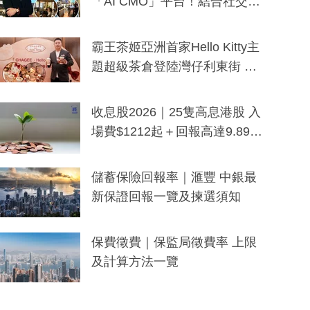
「AI CMO」平台！結合社交聆
聽與廣東話大模型 助中小企數
分鐘生成「貼地」宣傳短片
霸王茶姬亞洲首家Hello Kitty主
題超級茶倉登陸灣仔利東街 推
出首創「伯爵紅茶色」Hello Kitt
y及香港限定特調系列
收息股2026｜25隻高息港股 入
場費$1212起＋回報高達9.89
厘！持續更新
儲蓄保險回報率｜滙豐 中銀最
新保證回報一覽及揀選須知
保費徵費｜保監局徵費率 上限
及計算方法一覽