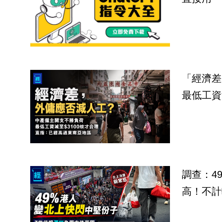
「經濟差
最低工資
調查：4
高！不計