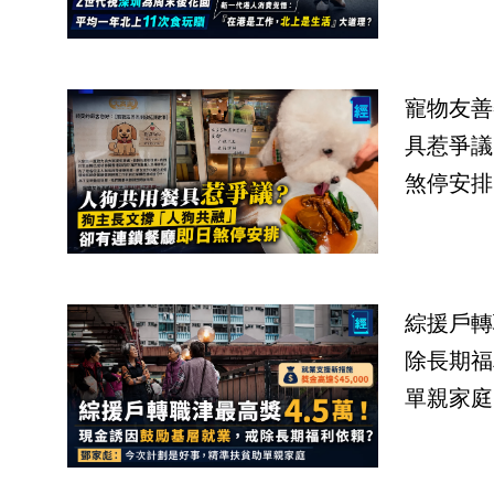
寵物友善
具惹爭議
煞停安排
綜援戶轉
除長期福
單親家庭