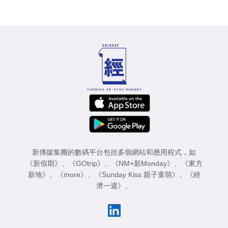
新傳媒集團的數碼平台包括多個網站和應用程式，如
《新假期》
、
《GOtrip》
、
《NM+新Monday》
、
《東方
新地》
、
《more》
、
《Sunday Kiss 親子童萌》
、
《經
濟一週》
。