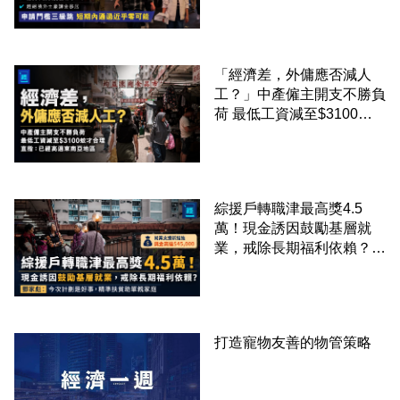
課金移居
「經濟差，外傭應否減人
工？」中產僱主開支不勝負
荷 最低工資減至$3100蚊
才合理：已經高過東南亞地
區
綜援戶轉職津最高獎4.5
萬！現金誘因鼓勵基層就
業，戒除長期福利依賴？鄧
家彪：今次計劃是好事，精
準扶貧助單親家庭
打造寵物友善的物管策略