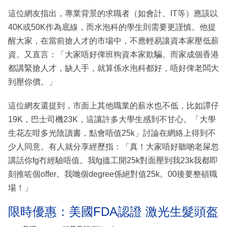
這位網友指出，專業背景的求職者（如會計、IT等）應該以
40K或50K作為底線，而水泡科的學生則需要更謹慎。他提
醒大家，在當前搶人才的市場中，不應輕易讓資本家壓低薪
資。又直言：「大家唔好俾班狗資本家欺騙。而家成個香港
都講緊搶人才，缺人手，就算係水泡科都好，唔好俾老闆大
到壓你價。」
這位網友還提到，市面上其他職業的薪水也不低，比如譚仔
19K，巴士司機23K，這讓許多大學生感到不甘心。「大學
生花左咁多光陰讀書，點會唔值25k」討論在網絡上得到不
少人同意。有人就分享經歷指：「真！大家唔好聽啲老屎忽
講話你fg冇經驗唔值。我fg搵工開25k對面壓到我23k我都即
刻推咗個offer。我哋個degree係絕對值25k。00後要整頓職
場！」
限時優惠：美國FDA認證 激光生髮頭盔