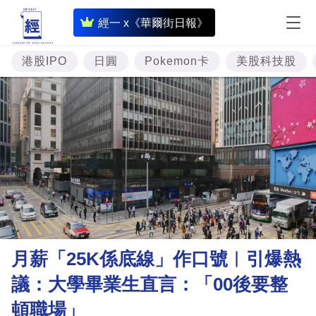
即
經一 x《華爾街日報》
時
財
港股IPO
日圓
Pokemon卡
美股科技股
經
專
題
投
資
樓
市
理
月薪「25K係底線」作口號︳引爆熱
財
議：大學畢業生直言：「00後要整
商
頓職場」
業