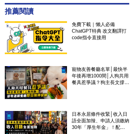
推薦閱讀
免費下載｜懶人必備
ChatGPT特典 改文翻譯打
code指令直接用
寵物友善餐廳名單│最快半
年後再增1000間│人狗共用
餐具惹爭議？狗主長文撐
「人狗共融」 卻有連鎖餐
廳即日煞停安排
日本永居條件收緊│收入日
語全面加辣、申請人須繳納
30年「厚生年金」！配偶
申請快變慢 趕絕境外土豪