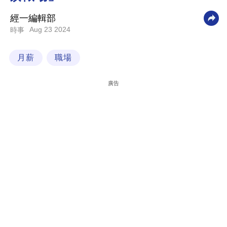
科
經一編輯部
技
Aug 23 2024
時事
職
月薪
職場
場
生
廣告
活
時
事
專
欄
訂
閱
專
區