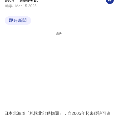
經濟一週編輯部
Mar 15 2025
時事
科
技
即時新聞
職
場
廣告
生
活
時
事
專
欄
訂
閱
專
日本北海道「札幌北部動物園」，自2005年起未經許可違
區