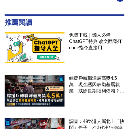
推薦閱讀
免費下載｜懶人必備
ChatGPT特典 改文翻譯打
code指令直接用
綜援戶轉職津最高獎4.5
萬！現金誘因鼓勵基層就
業，戒除長期福利依賴？鄧
家彪：今次計劃是好事，精
準扶貧助單親家庭
調查：49%港人屬北上「快
閃」份子、Z世代出行頻率