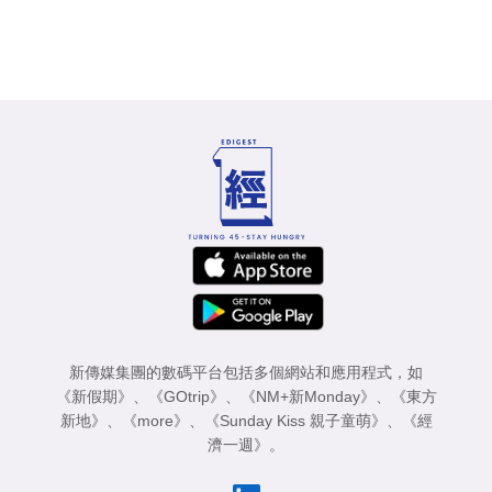
新傳媒集團的數碼平台包括多個網站和應用程式，如
《新假期》
、
《GOtrip》
、
《NM+新Monday》
、
《東方
新地》
、
《more》
、
《Sunday Kiss 親子童萌》
、
《經
濟一週》
。