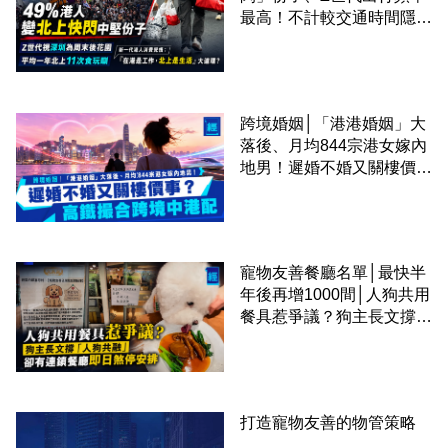
最高！不計較交通時間隱形
成本 跨境擁抱大灣區生活
圈
跨境婚姻│「港港婚姻」大
落後、月均844宗港女嫁內
地男！遲婚不婚又關樓價
事？高鐵撮合跨境中港配
寵物友善餐廳名單│最快半
年後再增1000間│人狗共用
餐具惹爭議？狗主長文撐
「人狗共融」 卻有連鎖餐
廳即日煞停安排
打造寵物友善的物管策略