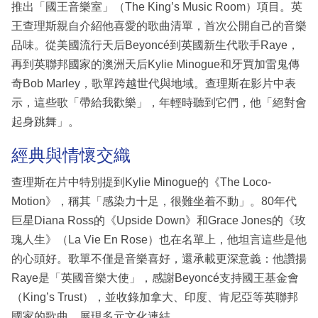
推出「國王音樂室」（The King’s Music Room）項目。英
王查理斯親自介紹他喜愛的歌曲清單，首次公開自己的音樂
品味。從美國流行天后Beyoncé到英國新生代歌手Raye，
再到英聯邦國家的澳洲天后Kylie Minogue和牙買加雷鬼傳
奇Bob Marley，歌單跨越世代與地域。查理斯在影片中表
示，這些歌「帶給我歡樂」，年輕時聽到它們，他「絕對會
起身跳舞」。
經典與情懷交織
查理斯在片中特別提到Kylie Minogue的《The Loco-
Motion》，稱其「感染力十足，很難坐着不動」。80年代
巨星Diana Ross的《Upside Down》和Grace Jones的《玫
瑰人生》（La Vie En Rose）也在名單上，他坦言這些是他
的心頭好。歌單不僅是音樂喜好，還承載更深意義：他讚揚
Raye是「英國音樂大使」，感謝Beyoncé支持國王基金會
（King’s Trust），並收錄加拿大、印度、肯尼亞等英聯邦
國家的歌曲，展現多元文化連結。