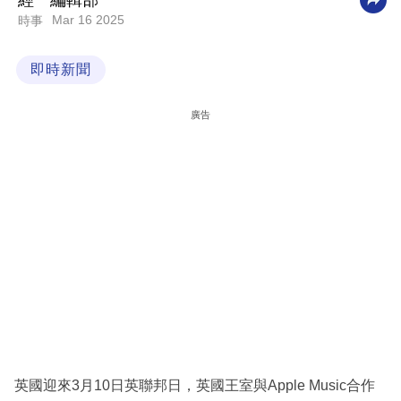
經一編輯部
Mar 16 2025
時事
科
技
即時新聞
職
場
廣告
生
活
時
事
專
欄
訂
閱
專
英國迎來3月10日英聯邦日，英國王室與Apple Music合作
區