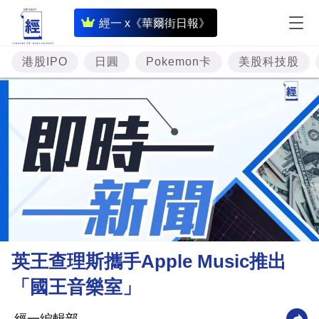
即
經一 x《華爾街日報》
時
財
港股IPO
日圓
Pokemon卡
美股科技股
經
專
題
投
資
樓
市
理
英王查理斯攜手Apple Music推出
財
「國王音樂室」
商
業