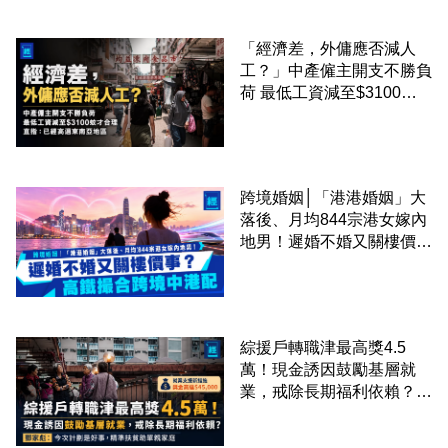
「經濟差，外傭應否減人
工？」中產僱主開支不勝負
荷 最低工資減至$3100蚊
才合理：已經高過東南亞地
區
跨境婚姻│「港港婚姻」大
落後、月均844宗港女嫁內
地男！遲婚不婚又關樓價
事？高鐵撮合跨境中港配
綜援戶轉職津最高獎4.5
萬！現金誘因鼓勵基層就
業，戒除長期福利依賴？鄧
家彪：今次計劃是好事，精
準扶貧助單親家庭