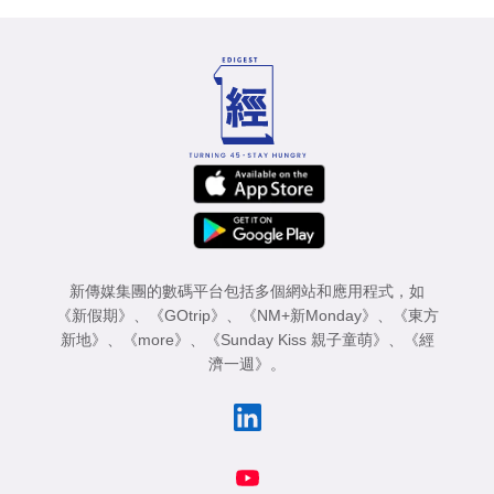
新傳媒集團的數碼平台包括多個網站和應用程式，如
《新假期》
、
《GOtrip》
、
《NM+新Monday》
、
《東方
新地》
、
《more》
、
《Sunday Kiss 親子童萌》
、
《經
濟一週》
。