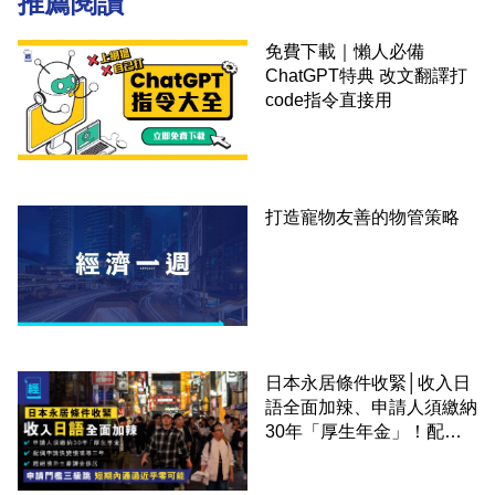
推薦閱讀
免費下載｜懶人必備
ChatGPT特典 改文翻譯打
code指令直接用
打造寵物友善的物管策略
日本永居條件收緊│收入日
語全面加辣、申請人須繳納
30年「厚生年金」！配偶
申請快變慢 趕絕境外土豪
課金移居