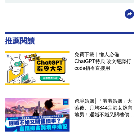
推薦閱讀
免費下載｜懶人必備
ChatGPT特典 改文翻譯打
code指令直接用
跨境婚姻│「港港婚姻」大
落後、月均844宗港女嫁內
地男！遲婚不婚又關樓價
事？高鐵撮合跨境中港配