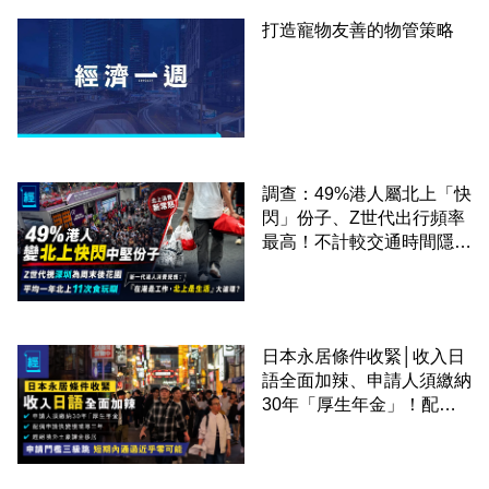
打造寵物友善的物管策略
調查：49%港人屬北上「快
閃」份子、Z世代出行頻率
最高！不計較交通時間隱形
成本 跨境擁抱大灣區生活
圈
日本永居條件收緊│收入日
語全面加辣、申請人須繳納
30年「厚生年金」！配偶
申請快變慢 趕絕境外土豪
課金移居