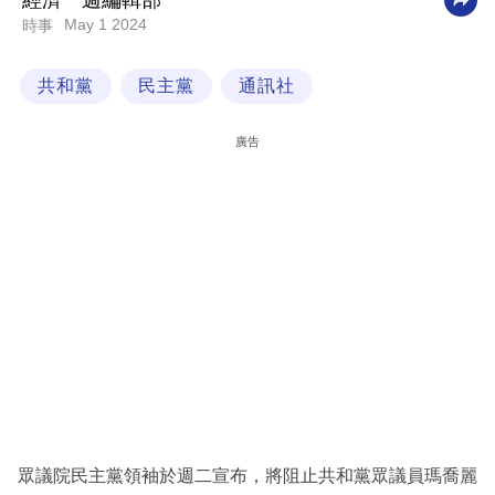
經濟一週編輯部
May 1 2024
時事
科
技
共和黨
民主黨
通訊社
職
場
廣告
生
活
時
事
專
欄
訂
閱
專
眾議院民主黨領袖於週二宣布，將阻止共和黨眾議員瑪喬麗
區