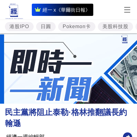
即
經一 x《華爾街日報》
時
財
港股IPO
日圓
Pokemon卡
美股科技股
經
專
題
投
資
樓
市
理
民主黨將阻止泰勒·格林推翻議長約
財
翰遜
商
業