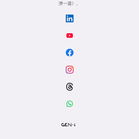
濟一週》
。