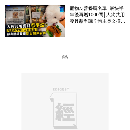
寵物友善餐廳名單│最快半
年後再增1000間│人狗共用
餐具惹爭議？狗主長文撐
「人狗共融」 卻有連鎖餐
廳即日煞停安排
廣告