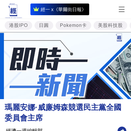
即
經一 x《華爾街日報》
時
財
港股IPO
日圓
Pokemon卡
美股科技股
經
專
題
投
資
樓
市
理
瑪麗安娜·威廉姆森競選民主黨全國
財
委員會主席
商
業