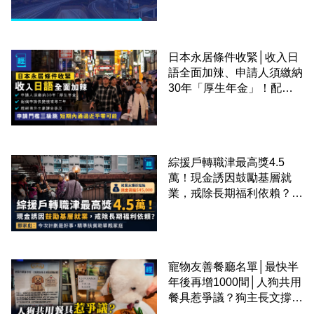
日本永居條件收緊│收入日
語全面加辣、申請人須繳納
30年「厚生年金」！配偶
申請快變慢 趕絕境外土豪
課金移居
綜援戶轉職津最高獎4.5
萬！現金誘因鼓勵基層就
業，戒除長期福利依賴？鄧
家彪：今次計劃是好事，精
準扶貧助單親家庭
寵物友善餐廳名單│最快半
年後再增1000間│人狗共用
餐具惹爭議？狗主長文撐
「人狗共融」 卻有連鎖餐