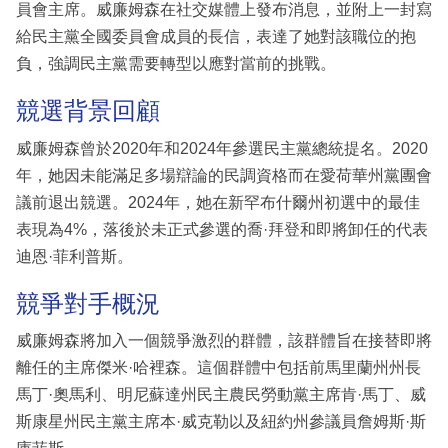
員會主席。威廉姆森在社交媒體上發布消息，並附上一封寫
給民主黨全國委員會成員的長信，表達了她對該職位的抱
負，強調民主黨需要轉型以應對當前的挑戰。
競選背景回顧
威廉姆森曾於2020年和2024年參選民主黨總統提名。2020
年，她因未能滿足多場辯論的民調資格而在愛荷華州黨團會
議前退出競選。2024年，她在新罕布什爾州初選中的最佳
表現為4%，落後於未正式參選的喬·拜登和即將卸任的代表
迪恩·菲利普斯。
競爭對手概況
威廉姆森將加入一個競爭激烈的群體，該群體旨在接替即將
離任的主席傑米·哈裡森。這個群體中包括前馬里蘭州州長
馬丁·奧馬利、明尼蘇達州民主農民勞動黨主席肯·馬丁、威
斯康星州民主黨主席本·威克勒以及紐約州參議員詹姆斯·斯