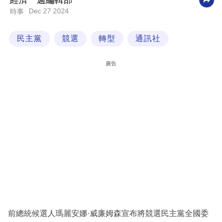
經濟一週編輯部
Dec 27 2024
時事
科
技
民主黨
競選
轉型
通訊社
職
場
廣告
生
活
時
事
專
欄
訂
閱
專
前總統候選人瑪麗安娜·威廉姆森宣布將競選民主黨全國委
區