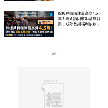
綜援戶轉職津最高獎4.5
萬！現金誘因鼓勵基層就
業，戒除長期福利依賴？鄧
家彪：今次計劃是好事，精
準扶貧助單親家庭
廣告