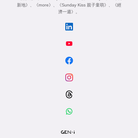
新地》
、
《more》
、
《Sunday Kiss 親子童萌》
、
《經
濟一週》
。