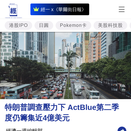
即
經一 x《華爾街日報》
時
財
港股IPO
日圓
Pokemon卡
美股科技股
經
專
題
投
資
樓
市
理
特朗普調查壓力下 ActBlue第二季
財
度仍籌集近4億美元
商
業