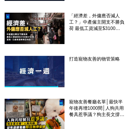
「經濟差，外傭應否減人
工？」中產僱主開支不勝負
荷 最低工資減至$3100蚊
才合理：已經高過東南亞地
區
打造寵物友善的物管策略
寵物友善餐廳名單│最快半
年後再增1000間│人狗共用
餐具惹爭議？狗主長文撐
「人狗共融」 卻有連鎖餐
廳即日煞停安排