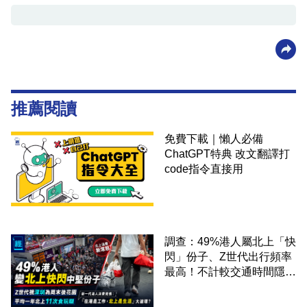
推薦閱讀
免費下載｜懶人必備
ChatGPT特典 改文翻譯打
code指令直接用
調查：49%港人屬北上「快
閃」份子、Z世代出行頻率
最高！不計較交通時間隱形
成本 跨境擁抱大灣區生活
圈