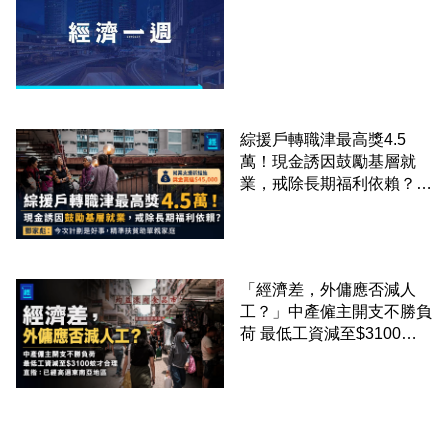
綜援戶轉職津最高獎4.5
萬！現金誘因鼓勵基層就
業，戒除長期福利依賴？鄧
家彪：今次計劃是好事，精
準扶貧助單親家庭
「經濟差，外傭應否減人
工？」中產僱主開支不勝負
荷 最低工資減至$3100蚊
才合理：已經高過東南亞地
區