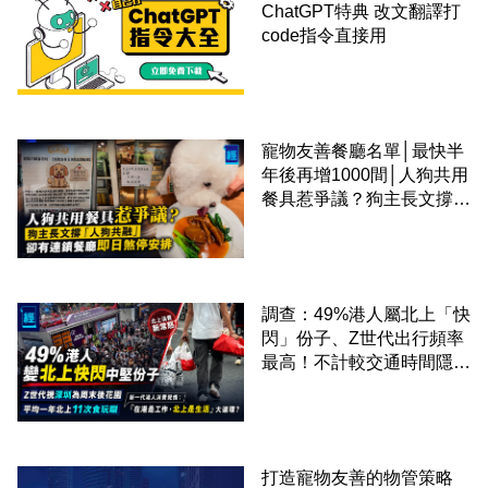
ChatGPT特典 改文翻譯打
code指令直接用
寵物友善餐廳名單│最快半
年後再增1000間│人狗共用
餐具惹爭議？狗主長文撐
「人狗共融」 卻有連鎖餐
廳即日煞停安排
調查：49%港人屬北上「快
閃」份子、Z世代出行頻率
最高！不計較交通時間隱形
成本 跨境擁抱大灣區生活
圈
打造寵物友善的物管策略