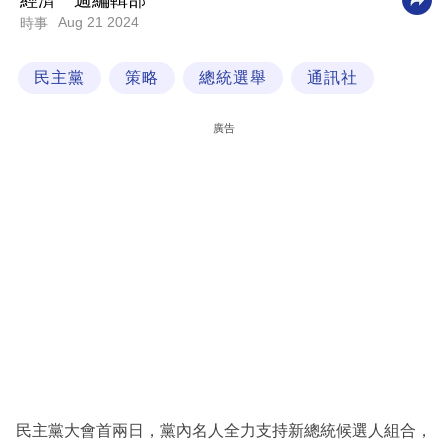
經濟一週編輯部
Aug 21 2024
時事
科
技
民主黨
策略
總統選舉
通訊社
職
場
廣告
生
活
時
事
專
欄
訂
閱
專
民主黨大會首兩日，黨內名人全力支持新總統候選人組合，
區