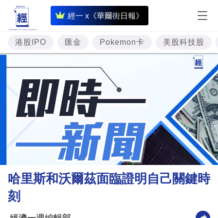
即
經一 x《華爾街日報》
時
財
港股IPO
匯金
Pokemon卡
美股科技股
經
專
題
投
資
樓
市
理
哈里斯和沃爾茲面臨證明自己關鍵時
財
刻
商
業