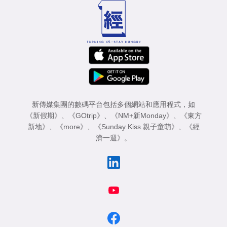
新傳媒集團的數碼平台包括多個網站和應用程式，如
《新假期》
、
《GOtrip》
、
《NM+新Monday》
、
《東方
新地》
、
《more》
、
《Sunday Kiss 親子童萌》
、
《經
濟一週》
。