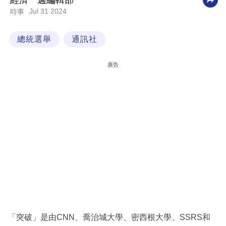
經濟一週編輯部
Jul 31 2024
時事
科
技
總統選舉
通訊社
職
場
廣告
生
活
時
事
專
欄
訂
閱
專
「突破」是由CNN、喬治城大學、密西根大學、SSRS和
區