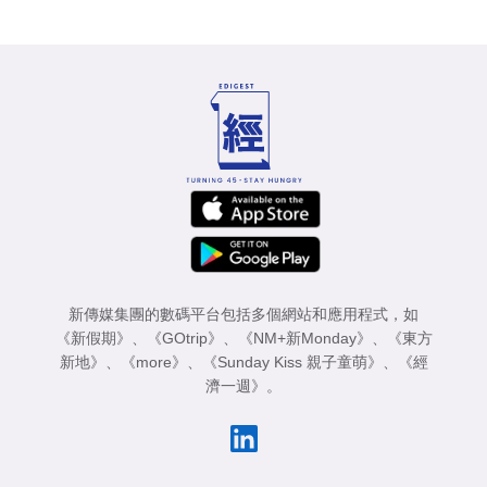
新傳媒集團的數碼平台包括多個網站和應用程式，如
《新假期》
、
《GOtrip》
、
《NM+新Monday》
、
《東方
新地》
、
《more》
、
《Sunday Kiss 親子童萌》
、
《經
濟一週》
。