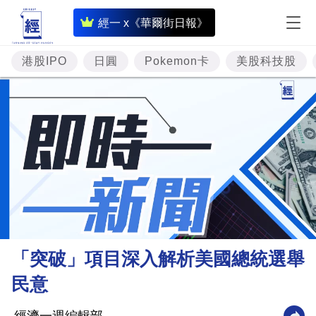
即
經一 x《華爾街日報》
時
財
港股IPO
日圓
Pokemon卡
美股科技股
經
專
題
投
資
樓
市
理
「突破」項目深入解析美國總統選舉
財
民意
商
業