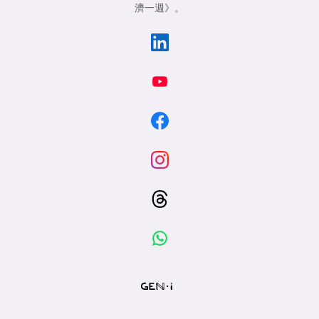
濟一週》
。