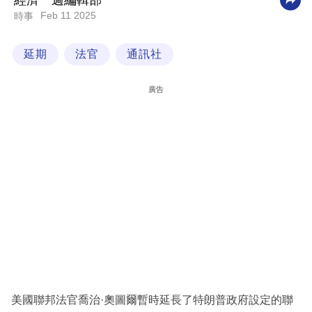
經濟一週編輯部
Feb 11 2025
時事
科
技
延期
法官
通訊社
職
場
廣告
生
活
時
事
專
欄
訂
閱
專
美國聯邦法官喬治·奧圖爾暫時延長了特朗普政府設定的聯
區