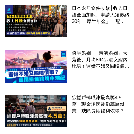
日本永居條件收緊│收入日
語全面加辣、申請人須繳納
30年「厚生年金」！配偶
申請快變慢 趕絕境外土豪
課金移居
跨境婚姻│「港港婚姻」大
落後、月均844宗港女嫁內
地男！遲婚不婚又關樓價
事？高鐵撮合跨境中港配
綜援戶轉職津最高獎4.5
萬！現金誘因鼓勵基層就
業，戒除長期福利依賴？鄧
家彪：今次計劃是好事，精
準扶貧助單親家庭