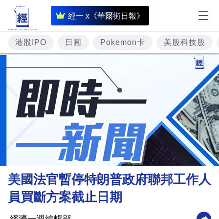
即
經一 x《華爾街日報》
時
財
港股IPO
日圓
Pokemon卡
美股科技股
經
專
題
投
資
樓
市
理
美國法官暫停特朗普政府聯邦工作人
財
員買斷方案截止日期
商
業