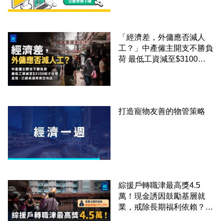
「經濟差，外傭應否減人
工？」中產僱主開支不勝負
荷 最低工資減至$3100蚊
才合理：已經高過東南亞地
區
打造寵物友善的物管策略
綜援戶轉職津最高獎4.5
萬！現金誘因鼓勵基層就
業，戒除長期福利依賴？鄧
家彪：今次計劃是好事，精