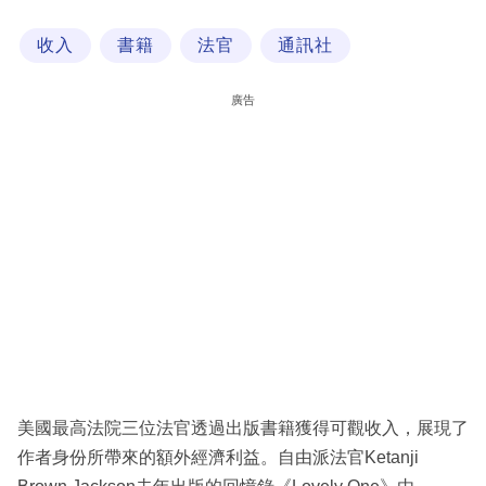
科
收入
書籍
法官
通訊社
技
職
廣告
場
生
活
時
事
專
欄
訂
閱
美國最高法院三位法官透過出版書籍獲得可觀收入，展現了
專
作者身份所帶來的額外經濟利益。自由派法官Ketanji
區