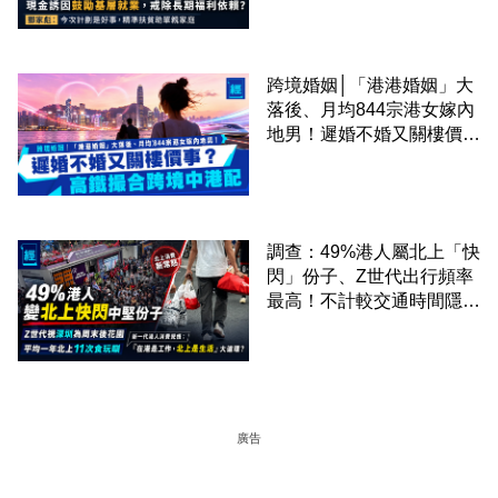
準扶貧助單親家庭
跨境婚姻│「港港婚姻」大
落後、月均844宗港女嫁內
地男！遲婚不婚又關樓價
事？高鐵撮合跨境中港配
調查：49%港人屬北上「快
閃」份子、Z世代出行頻率
最高！不計較交通時間隱形
成本 跨境擁抱大灣區生活
圈
廣告