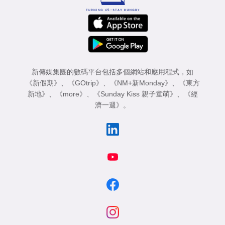
新傳媒集團的數碼平台包括多個網站和應用程式，如
《新假期》
、
《GOtrip》
、
《NM+新Monday》
、
《東方
新地》
、
《more》
、
《Sunday Kiss 親子童萌》
、
《經
濟一週》
。