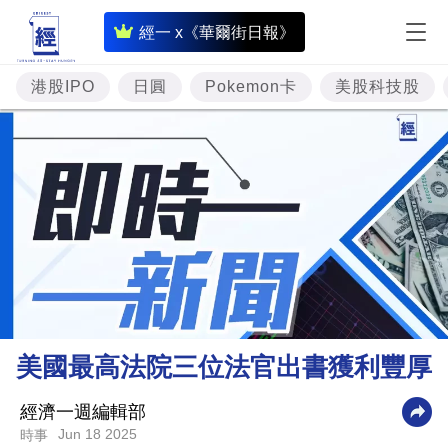
即
經一 x《華爾街日報》
時
財
港股IPO
日圓
Pokemon卡
美股科技股
經
專
題
投
資
樓
市
理
美國最高法院三位法官出書獲利豐厚
財
商
經濟一週編輯部
Jun 18 2025
時事
業