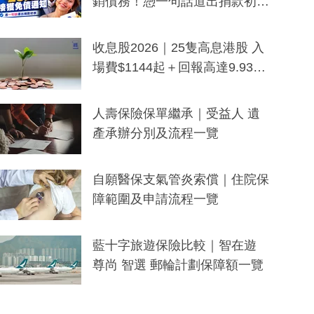
銷債務！憑一句話道出捐款初
衷：加州26萬人接獲免債通知、
一度被誤當詐騙手段
收息股2026｜25隻高息港股 入
場費$1144起＋回報高達9.93
厘！持續更新
人壽保險保單繼承｜受益人 遺
產承辦分別及流程一覽
自願醫保支氣管炎索償｜住院保
障範圍及申請流程一覽
藍十字旅遊保險比較｜智在遊
尊尚 智選 郵輪計劃保障額一覽