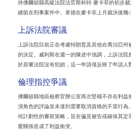
持佛爾頓縣高級法院法官斯科特·麥卡菲的初步裁
續留在刑事案件中。韋德在麥卡菲上月裁決後幾
上訴法院審議
上訴法院目前正在考慮特朗普及其他在喬治亞州
的決定。威利斯在週一的陳述中強調，上訴法院
於原審法院沒有犯錯，這一申請僅反映了申請人
倫理指控爭議
佛爾頓縣地區檢察官辦公室再次堅稱不存在利益
演角色的評論並未達到需要取消資格的不當行為
何計劃性的審前策略，旨在偏見被告或確保其定
愛關係造成了利益衝突。