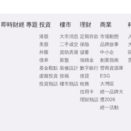
即時財經
專題
投資
樓市
理財
商業
港股
大市消息
定期存款
市場動態
美股
二手成交
保險
品牌故事
外匯
資助房屋
儲蓄
中小企
債券
新盤
強積金
創業指南
基金觀點
裝修設計
數字銀行
營商資源庫
虛擬投資
按揭
借貸
ESG
投資熱話
樓市熱話
稅務
大灣區
信用卡
經一品牌大
理財熱話
獎2026
經一活動