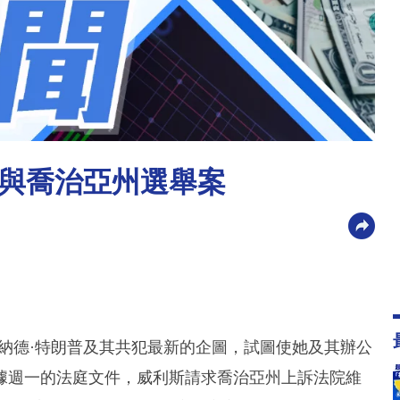
與喬治亞州選舉案
納德·特朗普及其共犯最新的企圖，試圖使她及其辦公
據週一的法庭文件，威利斯請求喬治亞州上訴法院維