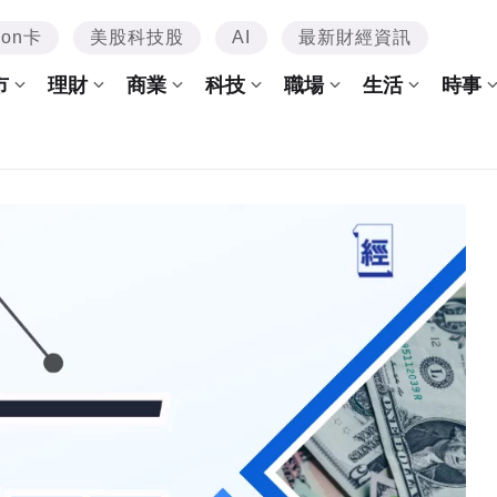
mon卡
美股科技股
AI
最新財經資訊
市
理財
商業
科技
職場
生活
時事