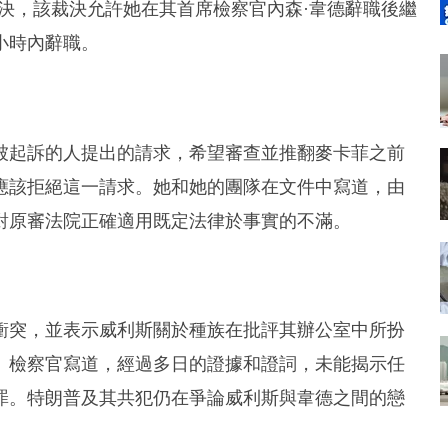
決，該裁決允許她在其首席檢察官內森·韋德辭職後繼
小時內辭職。
被起訴的人提出的請求，希望審查並推翻麥卡菲之前
應該拒絕這一請求。她和她的團隊在文件中寫道，由
對原審法院正確適用既定法律於事實的不滿。
衝突，並表示威利斯關於種族在批評其辦公室中所扮
。檢察官寫道，經過多日的證據和證詞，未能揭示任
罪。特朗普及其共犯仍在爭論威利斯與韋德之間的戀