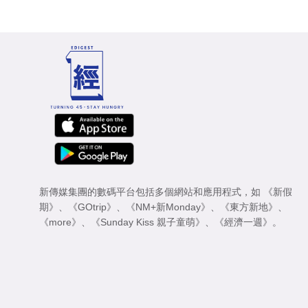
新傳媒集團的數碼平台包括多個網站和應用程式，如
《新假
期》
、
《GOtrip》
、
《NM+新Monday》
、
《東方新地》
、
《more》
、
《Sunday Kiss 親子童萌》
、
《經濟一週》
。