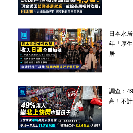
日本永居
年「厚生
居
調查：4
高！不計