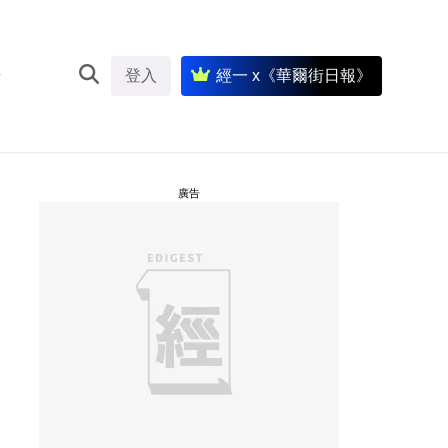
登入
經一 x《華爾街日報》
廣告