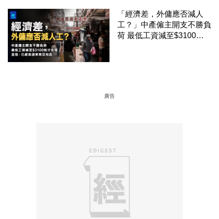
「經濟差，外傭應否減人
工？」中產僱主開支不勝負
荷 最低工資減至$3100蚊
才合理：已經高過東南亞地
區
廣告