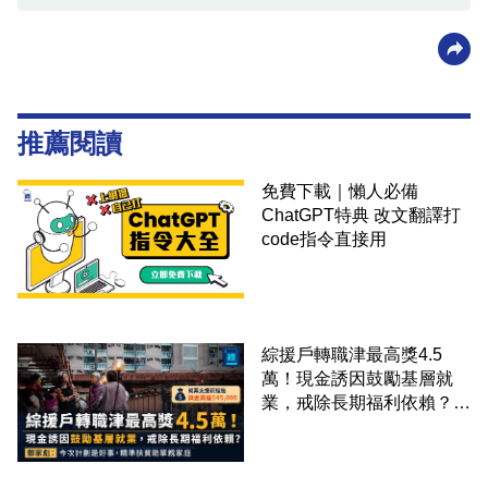
推薦閱讀
免費下載｜懶人必備
ChatGPT特典 改文翻譯打
code指令直接用
綜援戶轉職津最高獎4.5
萬！現金誘因鼓勵基層就
業，戒除長期福利依賴？鄧
家彪：今次計劃是好事，精
準扶貧助單親家庭