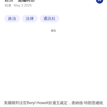
經濟一週編輯部
May 3 2025
時事
科
技
政治
法律
通訊社
職
場
廣告
生
活
時
事
專
欄
訂
閱
專
美國聯邦法官Beryl Howell於週五裁定，唐納德·特朗普總統
區