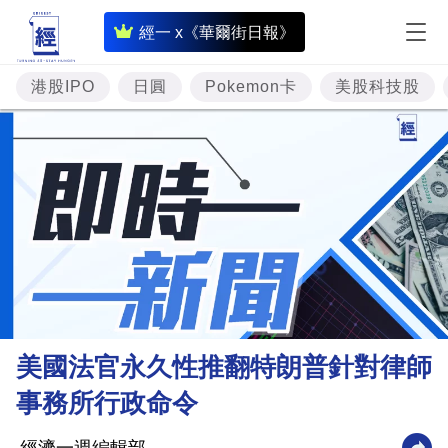
即
經一 x《華爾街日報》
時
財
港股IPO
日圓
Pokemon卡
美股科技股
經
專
題
投
資
樓
市
理
美國法官永久性推翻特朗普針對律師
財
事務所行政命令
商
業