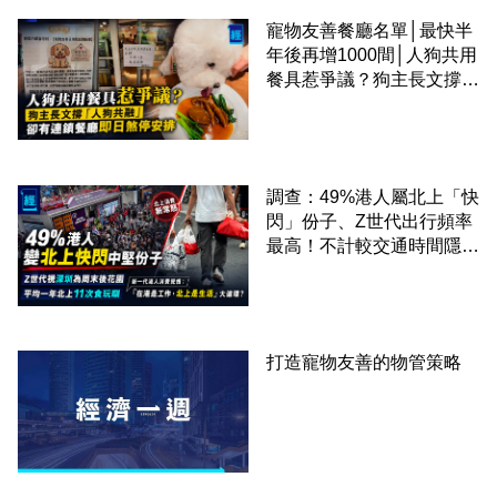
寵物友善餐廳名單│最快半
年後再增1000間│人狗共用
餐具惹爭議？狗主長文撐
「人狗共融」 卻有連鎖餐
廳即日煞停安排
調查：49%港人屬北上「快
閃」份子、Z世代出行頻率
最高！不計較交通時間隱形
成本 跨境擁抱大灣區生活
圈
打造寵物友善的物管策略