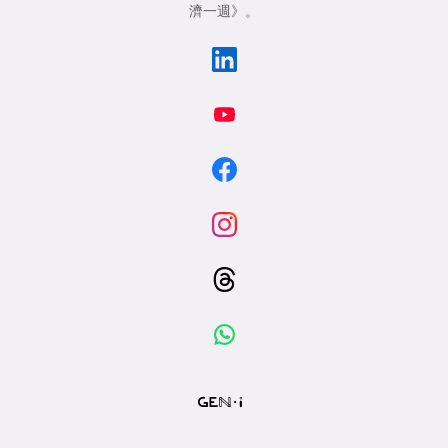
濟一週》
。