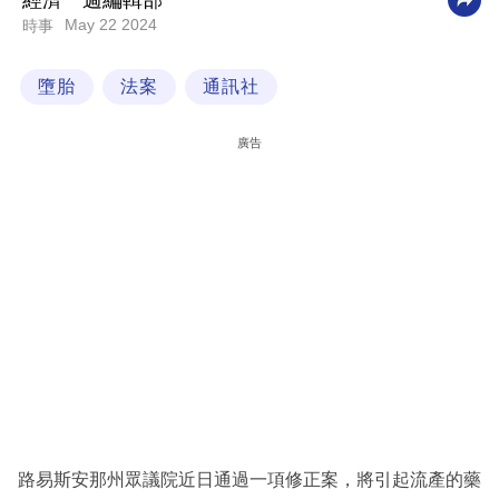
經濟一週編輯部
May 22 2024
時事
科
技
墮胎
法案
通訊社
職
場
廣告
生
活
時
事
專
欄
訂
閱
專
路易斯安那州眾議院近日通過一項修正案，將引起流產的藥
區