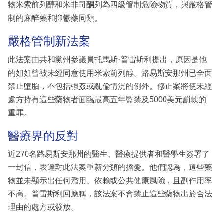
物米索前列醇和米非司酮列為四級管制危險物質，與嚴格管
制的麻醉藥和抑鬱藥同類。
嚴格管制新法案
此法案由共和黨州參議員托馬斯·普雷斯利提出，原因是他
的姐姐曾被未經同意使用米索前列醇。路易斯安那州已全面
禁止墮胎，不包括強姦或亂倫情況的例外。修正案將使未經
處方持有這些藥物者面臨最高五年監禁及5000美元罰款的
重罪。
醫療界的反對
近270名路易斯安那州的醫生、醫療提供者和醫學生簽署了
一封信，表達對此法案重新分類的擔憂。他們認為，這些藥
物並未顯示出任何濫用、依賴或公共健康風險，且副作用率
不高。普雷斯利回應稱，該法案不會禁止這些藥物出於合法
理由的處方或發放。