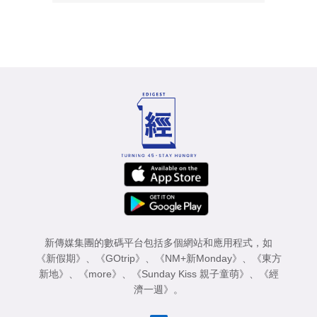
新傳媒集團的數碼平台包括多個網站和應用程式，如
《新假期》
、
《GOtrip》
、
《NM+新Monday》
、
《東方
新地》
、
《more》
、
《Sunday Kiss 親子童萌》
、
《經
濟一週》
。