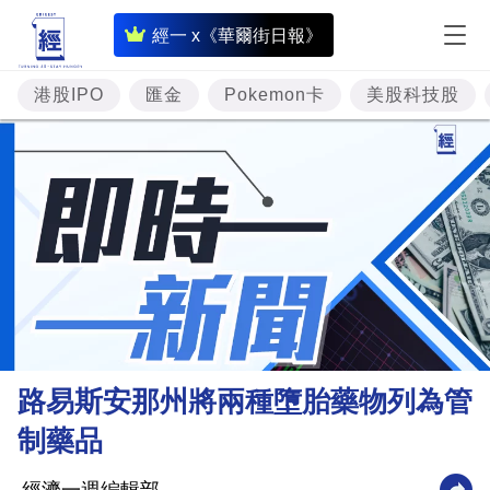
即
經一 x《華爾街日報》
時
財
港股IPO
匯金
Pokemon卡
美股科技股
經
專
題
投
資
樓
市
理
路易斯安那州將兩種墮胎藥物列為管
財
制藥品
商
業