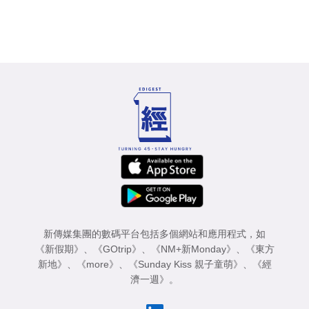
新傳媒集團的數碼平台包括多個網站和應用程式，如
《新假期》
、
《GOtrip》
、
《NM+新Monday》
、
《東方
新地》
、
《more》
、
《Sunday Kiss 親子童萌》
、
《經
濟一週》
。