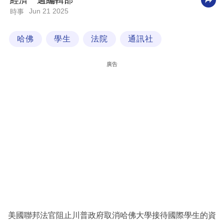
經濟一週編輯部
Jun 21 2025
時事
科
技
哈佛
學生
法院
通訊社
職
場
廣告
生
活
時
事
專
欄
訂
閱
專
美國聯邦法官阻止川普政府取消哈佛大學接待國際學生的資
區