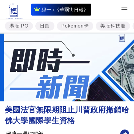
即
經一 x《華爾街日報》
時
財
港股IPO
日圓
Pokemon卡
美股科技股
經
專
題
投
資
樓
市
理
美國法官無限期阻止川普政府撤銷哈
財
佛大學國際學生資格
商
業