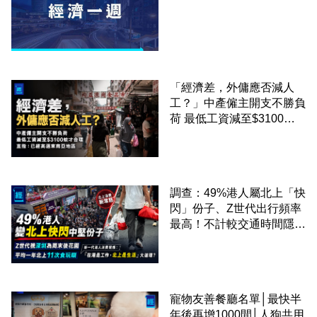
「經濟差，外傭應否減人
工？」中產僱主開支不勝負
荷 最低工資減至$3100蚊
才合理：已經高過東南亞地
區
調查：49%港人屬北上「快
閃」份子、Z世代出行頻率
最高！不計較交通時間隱形
成本 跨境擁抱大灣區生活
圈
寵物友善餐廳名單│最快半
年後再增1000間│人狗共用