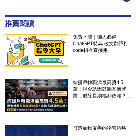
推薦閱讀
免費下載｜懶人必備
ChatGPT特典 改文翻譯打
code指令直接用
綜援戶轉職津最高獎4.5
萬！現金誘因鼓勵基層就
業，戒除長期福利依賴？鄧
家彪：今次計劃是好事，精
準扶貧助單親家庭
打造寵物友善的物管策略