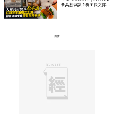
餐具惹爭議？狗主長文撐
「人狗共融」 卻有連鎖餐
廳即日煞停安排
廣告