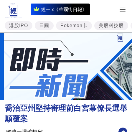
即
經一 x《華爾街日報》
時
財
港股IPO
日圓
Pokemon卡
美股科技股
經
專
題
投
資
樓
市
理
喬治亞州堅持審理前白宮幕僚長選舉
財
顛覆案
商
業