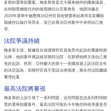
多斯的選舉顛覆案。梅多斯曾是北卡羅來納州的國會議員，
在特朗普總統任內的後期擔任白宮幕僚長，他因涉嫌在
2020年選舉中施壓喬治亞州官員改變選舉結果而在富爾頓
縣被控以敲詐等罪名，並已在喬治亞州案件中表明自己無
罪。
法院爭議持續
梅多斯主張，根據旨在保護聯邦官員免受州起訴的重建時期
法律，他的案件應該移至聯邦法院，在那裡他將主張自己應
免於起訴。然而，亞特蘭大的第十一美國巡迴上訴法院去年
的決定認為，前聯邦官員不受該法律保護，應在州法院繼續
審理此案。
最高法院將審視
梅多斯的上訴引發了一系列問題，這些問題也涉及到對特朗
普的選舉顛覆案件。最高法院可能在今年晚些時候考慮是否