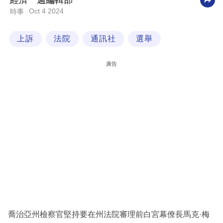
經濟一週編輯部
Oct 4 2024
時事
科
技
上訴
法院
通訊社
選舉
職
場
廣告
生
活
時
事
專
欄
訂
閱
專
喬治亞州檢察官堅持要在州法院審理前白宮幕僚長馬克·梅
區