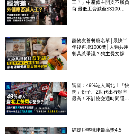
工？」中產僱主開支不勝負
荷 最低工資減至$3100蚊
才合理：已經高過東南亞地
區
寵物友善餐廳名單│最快半
年後再增1000間│人狗共用
餐具惹爭議？狗主長文撐
「人狗共融」 卻有連鎖餐
廳即日煞停安排
調查：49%港人屬北上「快
閃」份子、Z世代出行頻率
最高！不計較交通時間隱形
成本 跨境擁抱大灣區生活
圈
綜援戶轉職津最高獎4.5