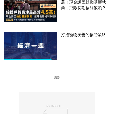
萬！現金誘因鼓勵基層就
業，戒除長期福利依賴？鄧
家彪：今次計劃是好事，精
準扶貧助單親家庭
打造寵物友善的物管策略
廣告