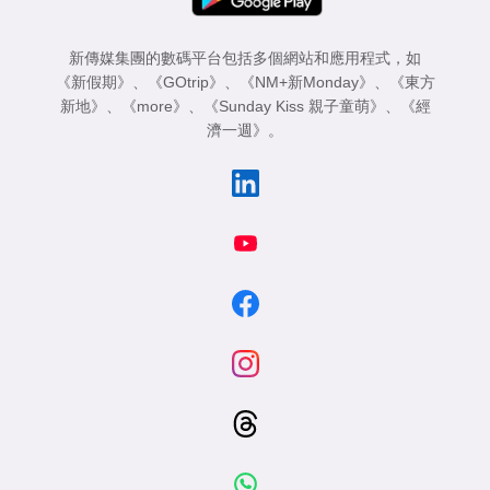
新傳媒集團的數碼平台包括多個網站和應用程式，如
《新假期》
、
《GOtrip》
、
《NM+新Monday》
、
《東方
新地》
、
《more》
、
《Sunday Kiss 親子童萌》
、
《經
濟一週》
。