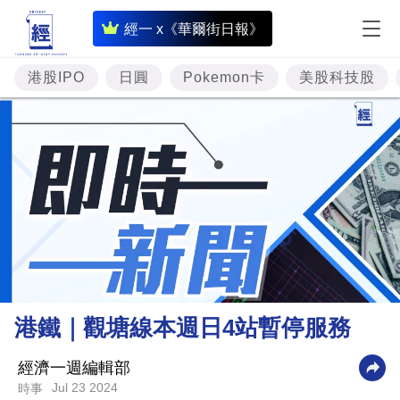
即
經一 x《華爾街日報》
時
財
港股IPO
日圓
Pokemon卡
美股科技股
經
專
題
投
資
樓
市
理
港鐵｜觀塘線本週日4站暫停服務
財
商
經濟一週編輯部
Jul 23 2024
時事
業