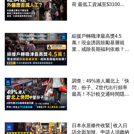
荷 最低工資減至$3100蚊
才合理：已經高過東南亞地
區
綜援戶轉職津最高獎4.5
萬！現金誘因鼓勵基層就
業，戒除長期福利依賴？鄧
家彪：今次計劃是好事，精
準扶貧助單親家庭
調查：49%港人屬北上「快
閃」份子、Z世代出行頻率
最高！不計較交通時間隱形
成本 跨境擁抱大灣區生活
圈
日本永居條件收緊│收入日
語全面加辣、申請人須繳納