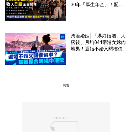
30年「厚生年金」！配偶
申請快變慢 趕絕境外土豪
課金移居
跨境婚姻│「港港婚姻」大
落後、月均844宗港女嫁內
地男！遲婚不婚又關樓價
事？高鐵撮合跨境中港配
廣告