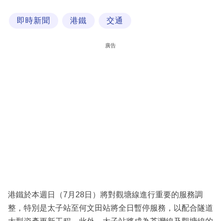
科
即時新聞
港鐵
交通
技
職
廣告
場
生
活
時
事
專
欄
訂
閱
港鐵於本週日（7月28日）將對觀塘線進行重要的服務調
專
整，特別是太子站至何文田站將全日暫停服務，以配合隧道
區