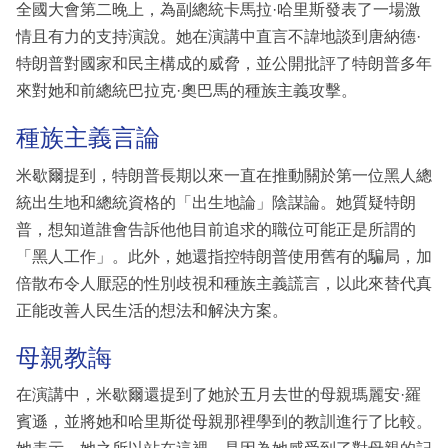
全國大會第二晚上，為副總統卡馬拉·哈里斯發表了一場激
情且有力的支持演說。她在演講中直言不諱地談到唐納德·
特朗普對國家和民主構成的威脅，並公開批評了特朗普多年
來對她和前總統巴拉克·奧巴馬的種族主義攻擊。
種族主義言論
米歇爾提到，特朗普長期以來一直在推動關於第一位黑人總
統出生地和總統資格的「出生地論」陰謀論。她質疑特朗
普，想知道誰會告訴他他目前追求的職位可能正是所謂的
「黑人工作」。此外，她還指控特朗普使用舊有的騙局，加
倍散布令人厭惡的性別歧視和種族主義謊言，以此來替代真
正能改善人民生活的想法和解決方案。
母親教誨
在演講中，米歇爾還提到了她於五月去世的母親瑪麗安·羅
賓遜，並將她和哈里斯從母親那裡學到的教訓進行了比較。