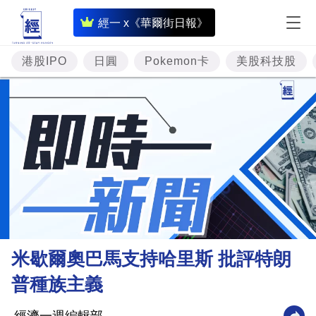
即
經一 x《華爾街日報》
時
財
港股IPO
日圓
Pokemon卡
美股科技股
經
專
題
投
資
樓
市
理
米歇爾奧巴馬支持哈里斯 批評特朗
財
普種族主義
商
業