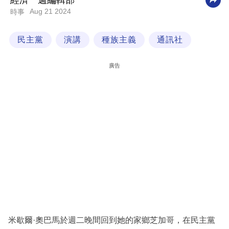
經濟一週編輯部
Aug 21 2024
時事
科
技
民主黨
演講
種族主義
通訊社
職
場
廣告
生
活
時
事
專
欄
訂
閱
專
米歇爾·奧巴馬於週二晚間回到她的家鄉芝加哥，在民主黨
區