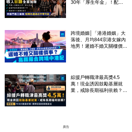
30年「厚生年金」！配偶
申請快變慢 趕絕境外土豪
課金移居
跨境婚姻│「港港婚姻」大
落後、月均844宗港女嫁內
地男！遲婚不婚又關樓價
事？高鐵撮合跨境中港配
綜援戶轉職津最高獎4.5
萬！現金誘因鼓勵基層就
業，戒除長期福利依賴？鄧
家彪：今次計劃是好事，精
準扶貧助單親家庭
廣告