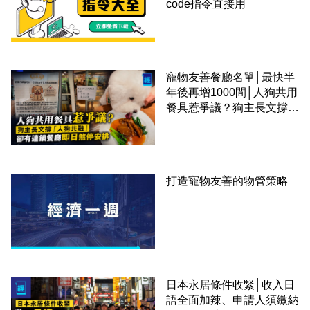
code指令直接用
寵物友善餐廳名單│最快半
年後再增1000間│人狗共用
餐具惹爭議？狗主長文撐
「人狗共融」 卻有連鎖餐
廳即日煞停安排
打造寵物友善的物管策略
日本永居條件收緊│收入日
語全面加辣、申請人須繳納