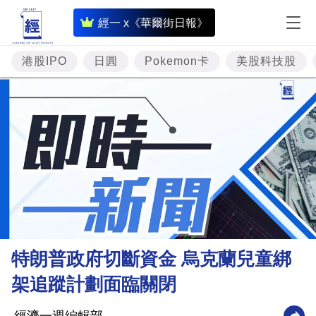
即
經一 x《華爾街日報》
時
財
港股IPO
日圓
Pokemon卡
美股科技股
經
專
題
投
資
樓
市
理
特朗普政府切斷資金 烏克蘭兒童綁
財
架追蹤計劃面臨關閉
商
業