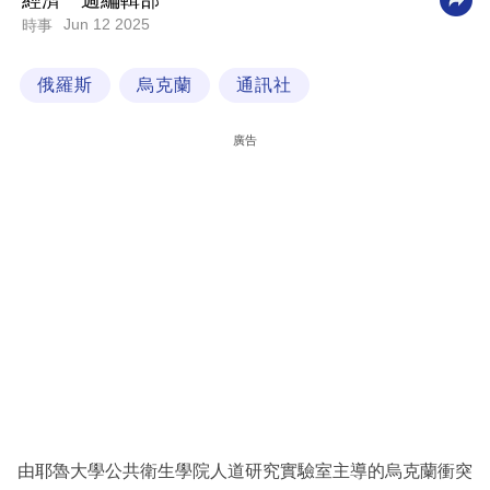
經濟一週編輯部
Jun 12 2025
時事
科
技
俄羅斯
烏克蘭
通訊社
職
場
廣告
生
活
時
事
專
欄
訂
閱
專
由耶魯大學公共衛生學院人道研究實驗室主導的烏克蘭衝突
區