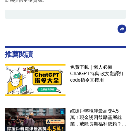
勤局提供更多資源。
推薦閱讀
免費下載｜懶人必備
ChatGPT特典 改文翻譯打
code指令直接用
綜援戶轉職津最高獎4.5
萬！現金誘因鼓勵基層就
業，戒除長期福利依賴？鄧
家彪：今次計劃是好事，精