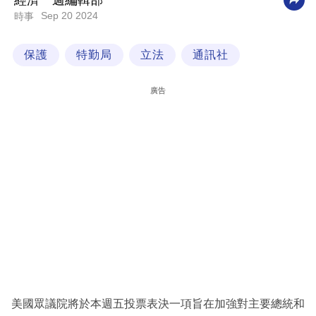
經濟一週編輯部
Sep 20 2024
時事
科
技
保護
特勤局
立法
通訊社
職
場
廣告
生
活
時
事
專
欄
訂
閱
專
美國眾議院將於本週五投票表決一項旨在加強對主要總統和
區