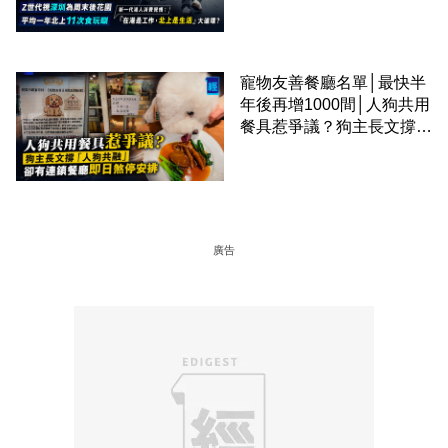
圈
寵物友善餐廳名單│最快半
年後再增1000間│人狗共用
餐具惹爭議？狗主長文撐
「人狗共融」 卻有連鎖餐
廳即日煞停安排
廣告