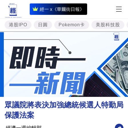
即
經一 x《華爾街日報》
時
財
港股IPO
日圓
Pokemon卡
美股科技股
經
專
題
投
資
樓
市
理
眾議院將表決加強總統候選人特勤局
財
保護法案
商
業