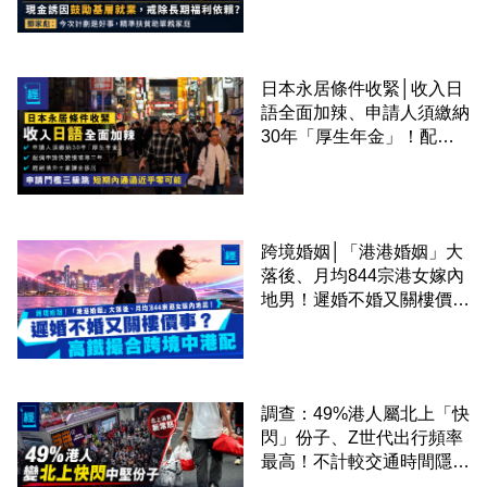
準扶貧助單親家庭
日本永居條件收緊│收入日
語全面加辣、申請人須繳納
30年「厚生年金」！配偶
申請快變慢 趕絕境外土豪
課金移居
跨境婚姻│「港港婚姻」大
落後、月均844宗港女嫁內
地男！遲婚不婚又關樓價
事？高鐵撮合跨境中港配
調查：49%港人屬北上「快
閃」份子、Z世代出行頻率
最高！不計較交通時間隱形
成本 跨境擁抱大灣區生活