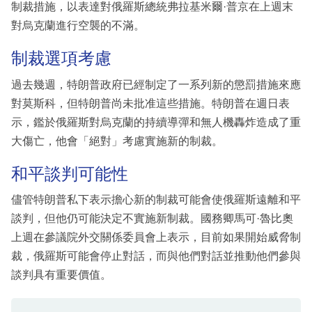
制裁措施，以表達對俄羅斯總統弗拉基米爾·普京在上週末
對烏克蘭進行空襲的不滿。
制裁選項考慮
過去幾週，特朗普政府已經制定了一系列新的懲罰措施來應
對莫斯科，但特朗普尚未批准這些措施。特朗普在週日表
示，鑑於俄羅斯對烏克蘭的持續導彈和無人機轟炸造成了重
大傷亡，他會「絕對」考慮實施新的制裁。
和平談判可能性
儘管特朗普私下表示擔心新的制裁可能會使俄羅斯遠離和平
談判，但他仍可能決定不實施新制裁。國務卿馬可·魯比奧
上週在參議院外交關係委員會上表示，目前如果開始威脅制
裁，俄羅斯可能會停止對話，而與他們對話並推動他們參與
談判具有重要價值。