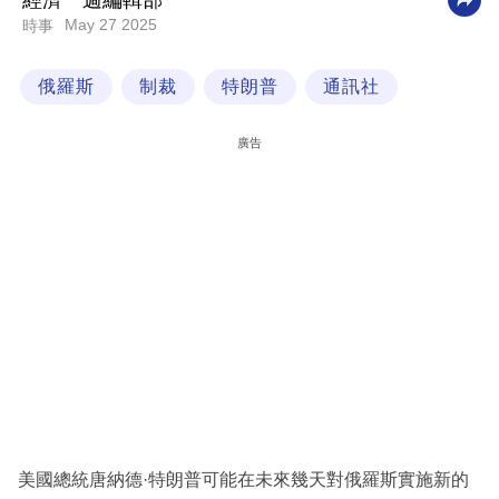
經濟一週編輯部
May 27 2025
時事
科
技
俄羅斯
制裁
特朗普
通訊社
職
場
廣告
生
活
時
事
專
欄
訂
閱
專
美國總統唐納德·特朗普可能在未來幾天對俄羅斯實施新的
區