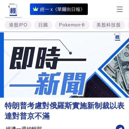
即
經一 x《華爾街日報》
時
財
港股IPO
日圓
Pokemon卡
美股科技股
經
專
題
投
資
樓
市
理
特朗普考慮對俄羅斯實施新制裁以表
財
達對普京不滿
商
業