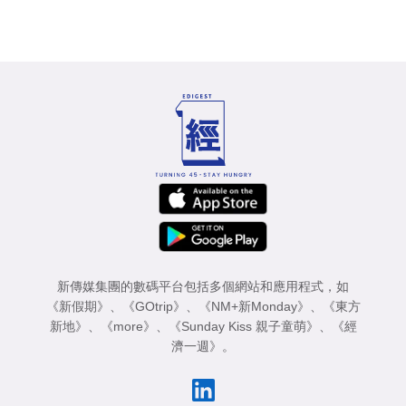
新傳媒集團的數碼平台包括多個網站和應用程式，如
《新假期》
、
《GOtrip》
、
《NM+新Monday》
、
《東方
新地》
、
《more》
、
《Sunday Kiss 親子童萌》
、
《經
濟一週》
。