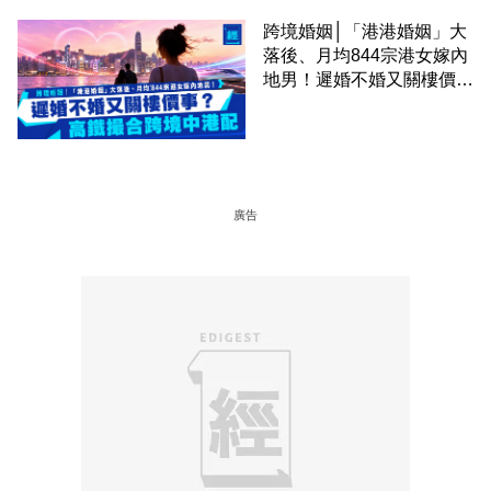
跨境婚姻│「港港婚姻」大
落後、月均844宗港女嫁內
地男！遲婚不婚又關樓價
事？高鐵撮合跨境中港配
廣告