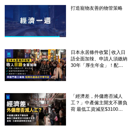
打造寵物友善的物管策略
日本永居條件收緊│收入日
語全面加辣、申請人須繳納
30年「厚生年金」！配偶
申請快變慢 趕絕境外土豪
課金移居
「經濟差，外傭應否減人
工？」中產僱主開支不勝負
荷 最低工資減至$3100蚊
才合理：已經高過東南亞地
區