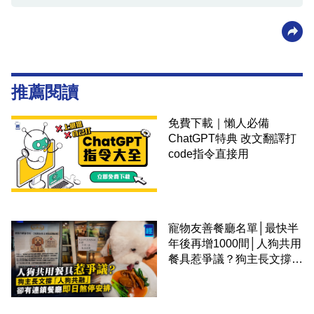
推薦閱讀
免費下載｜懶人必備
ChatGPT特典 改文翻譯打
code指令直接用
寵物友善餐廳名單│最快半
年後再增1000間│人狗共用
餐具惹爭議？狗主長文撐
「人狗共融」 卻有連鎖餐
廳即日煞停安排