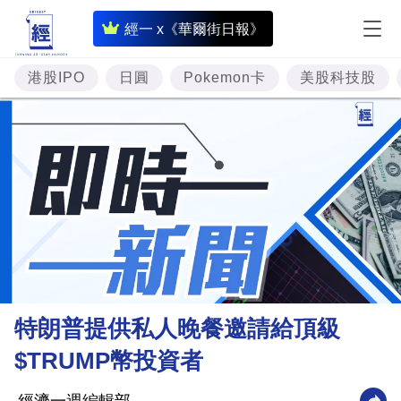
即
經一 x《華爾街日報》
時
財
港股IPO
日圓
Pokemon卡
美股科技股
經
專
題
投
資
樓
市
理
特朗普提供私人晚餐邀請給頂級
財
$TRUMP幣投資者
商
業