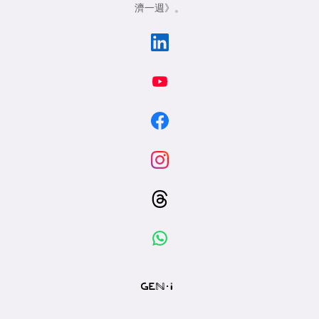
濟一週》
。