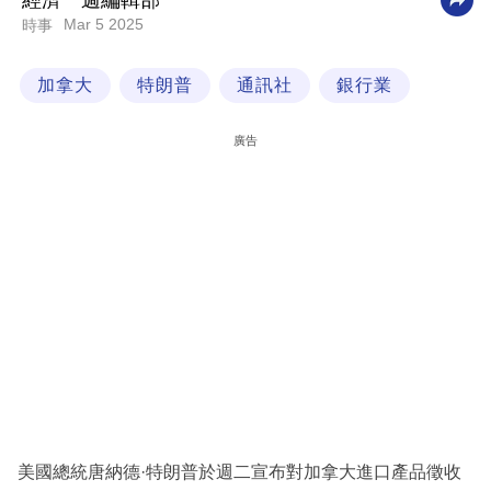
經濟一週編輯部
Mar 5 2025
時事
科
技
加拿大
特朗普
通訊社
銀行業
職
場
廣告
生
活
時
事
專
欄
訂
閱
專
美國總統唐納德·特朗普於週二宣布對加拿大進口產品徵收
區