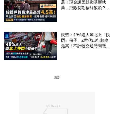
萬！現金誘因鼓勵基層就
業，戒除長期福利依賴？鄧
家彪：今次計劃是好事，精
準扶貧助單親家庭
調查：49%港人屬北上「快
閃」份子、Z世代出行頻率
最高！不計較交通時間隱形
成本 跨境擁抱大灣區生活
圈
廣告