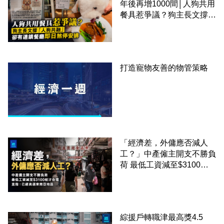
年後再增1000間│人狗共用
餐具惹爭議？狗主長文撐
「人狗共融」 卻有連鎖餐
廳即日煞停安排
打造寵物友善的物管策略
「經濟差，外傭應否減人
工？」中產僱主開支不勝負
荷 最低工資減至$3100蚊
才合理：已經高過東南亞地
區
綜援戶轉職津最高獎4.5