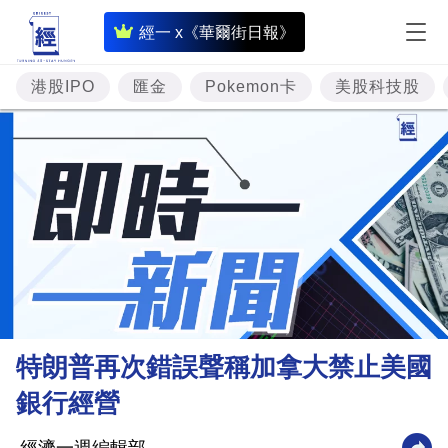
即
經一 x《華爾街日報》
時
財
港股IPO
匯金
Pokemon卡
美股科技股
經
專
題
投
資
樓
市
理
特朗普再次錯誤聲稱加拿大禁止美國
財
銀行經營
商
業