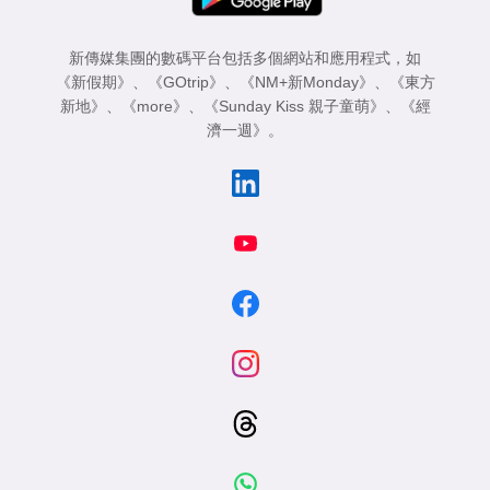
新傳媒集團的數碼平台包括多個網站和應用程式，如
《新假期》
、
《GOtrip》
、
《NM+新Monday》
、
《東方
新地》
、
《more》
、
《Sunday Kiss 親子童萌》
、
《經
濟一週》
。