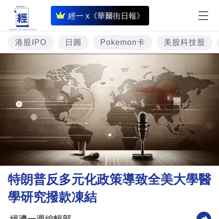
即
經一 x《華爾街日報》
時
財
港股IPO
日圓
Pokemon卡
美股科技股
經
專
題
投
資
樓
市
理
特朗普反多元化政策導致全美大學醫
財
學研究撥款凍結
商
業