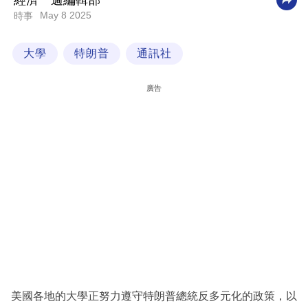
經濟一週編輯部
May 8 2025
時事
科
技
大學
特朗普
通訊社
職
場
廣告
生
活
時
事
專
欄
訂
閱
專
美國各地的大學正努力遵守特朗普總統反多元化的政策，以
區