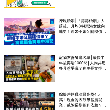
跨境婚姻│「港港婚姻」大
落後、月均844宗港女嫁內
地男！遲婚不婚又關樓價
事？高鐵撮合跨境中港配
寵物友善餐廳名單│最快半
年後再增1000間│人狗共用
餐具惹爭議？狗主長文撐
「人狗共融」 卻有連鎖餐
廳即日煞停安排
綜援戶轉職津最高獎4.5
萬！現金誘因鼓勵基層就
業，戒除長期福利依賴？鄧