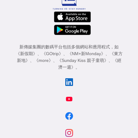
新傳媒集團的數碼平台包括多個網站和應用程式，如
《新假期》
、
《GOtrip》
、
《NM+新Monday》
、
《東方
新地》
、
《more》
、
《Sunday Kiss 親子童萌》
、
《經
濟一週》
。