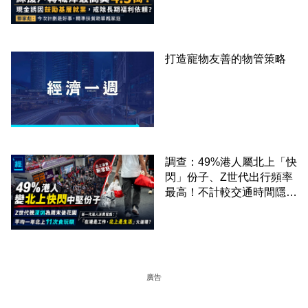
家彪：今次計劃是好事，精
準扶貧助單親家庭
打造寵物友善的物管策略
調查：49%港人屬北上「快
閃」份子、Z世代出行頻率
最高！不計較交通時間隱形
成本 跨境擁抱大灣區生活
圈
廣告