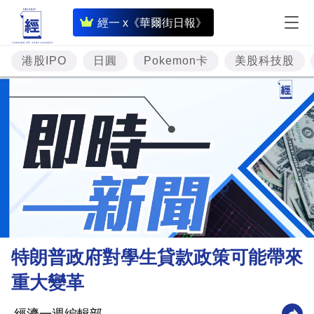
即
經一 x《華爾街日報》
時
財
港股IPO
日圓
Pokemon卡
美股科技股
經
專
題
投
資
樓
市
理
特朗普政府對學生貸款政策可能帶來
財
重大變革
商
業