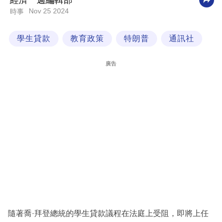
經濟一週編輯部
Nov 25 2024
時事
科
技
學生貸款
教育政策
特朗普
通訊社
職
場
廣告
生
活
時
事
專
欄
訂
閱
專
隨著喬·拜登總統的學生貸款議程在法庭上受阻，即將上任
區