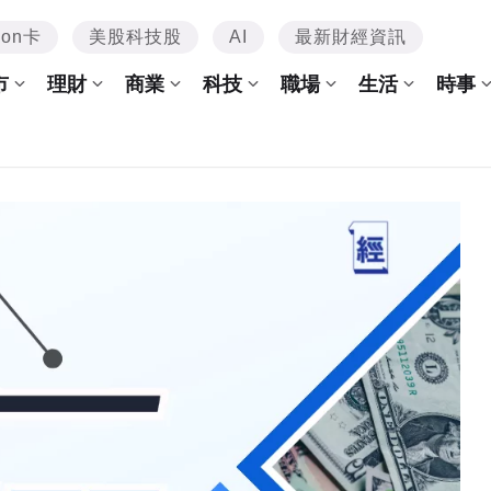
mon卡
美股科技股
AI
最新財經資訊
市
理財
商業
科技
職場
生活
時事