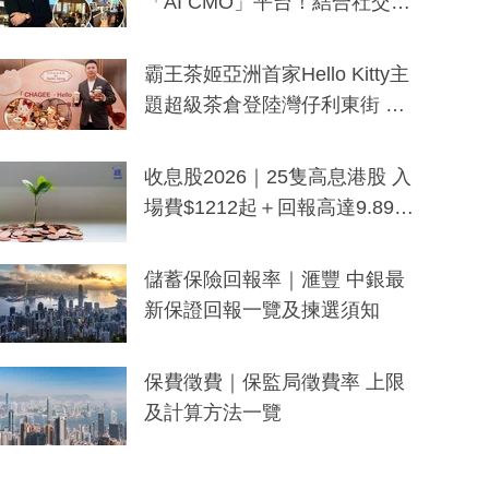
「AI CMO」平台！結合社交聆
聽與廣東話大模型 助中小企數
分鐘生成「貼地」宣傳短片
霸王茶姬亞洲首家Hello Kitty主
題超級茶倉登陸灣仔利東街 推
出首創「伯爵紅茶色」Hello Kitt
y及香港限定特調系列
收息股2026｜25隻高息港股 入
場費$1212起＋回報高達9.89
厘！持續更新
儲蓄保險回報率｜滙豐 中銀最
新保證回報一覽及揀選須知
保費徵費｜保監局徵費率 上限
及計算方法一覽