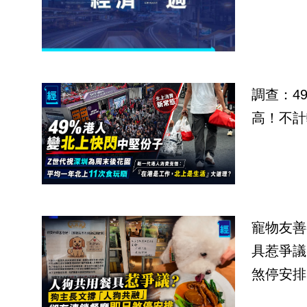
調查：4
高！不計
寵物友善
具惹爭議
煞停安排