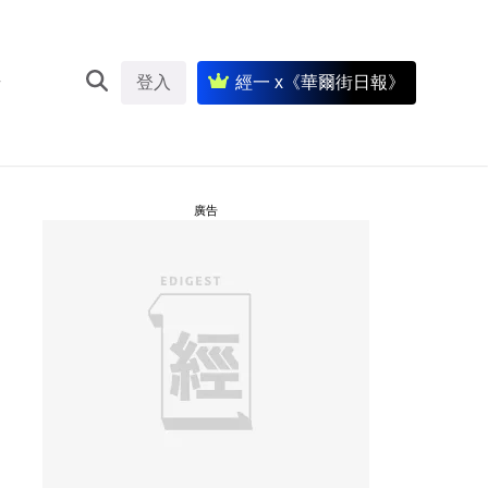
登入
經一 x《華爾街日報》
廣告