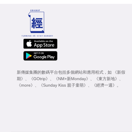
新傳媒集團的數碼平台包括多個網站和應用程式，如
《新假
期》
、
《GOtrip》
、
《NM+新Monday》
、
《東方新地》
、
《more》
、
《Sunday Kiss 親子童萌》
、
《經濟一週》
。