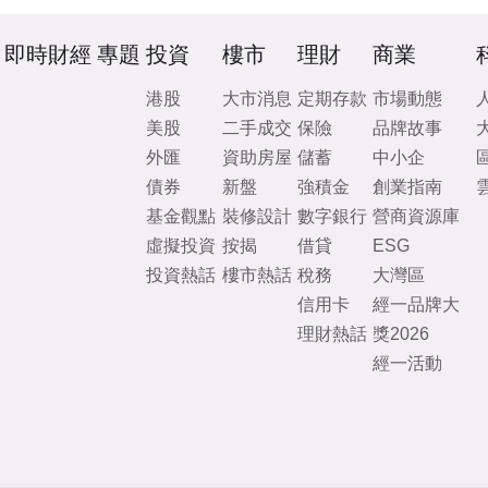
即時財經
專題
投資
樓市
理財
商業
港股
大市消息
定期存款
市場動態
美股
二手成交
保險
品牌故事
外匯
資助房屋
儲蓄
中小企
債券
新盤
強積金
創業指南
基金觀點
裝修設計
數字銀行
營商資源庫
虛擬投資
按揭
借貸
ESG
投資熱話
樓市熱話
稅務
大灣區
信用卡
經一品牌大
理財熱話
獎2026
經一活動