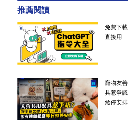
推薦閱讀
免費下載
直接用
寵物友善
具惹爭議
煞停安排