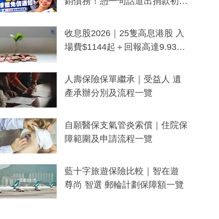
銷債務！憑一句話道出捐款初
衷：加州26萬人接獲免債通知、
一度被誤當詐騙手段
收息股2026｜25隻高息港股 入
場費$1144起＋回報高達9.93
厘！持續更新
人壽保險保單繼承｜受益人 遺
產承辦分別及流程一覽
自願醫保支氣管炎索償｜住院保
障範圍及申請流程一覽
藍十字旅遊保險比較｜智在遊
尊尚 智選 郵輪計劃保障額一覽