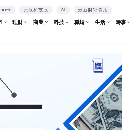
mon卡
美股科技股
AI
最新財經資訊
市
理財
商業
科技
職場
生活
時事