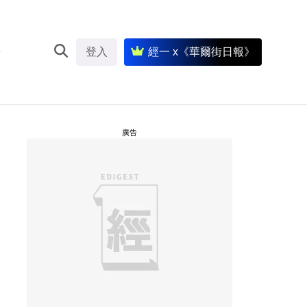
登入
經一 x《華爾街日報》
廣告