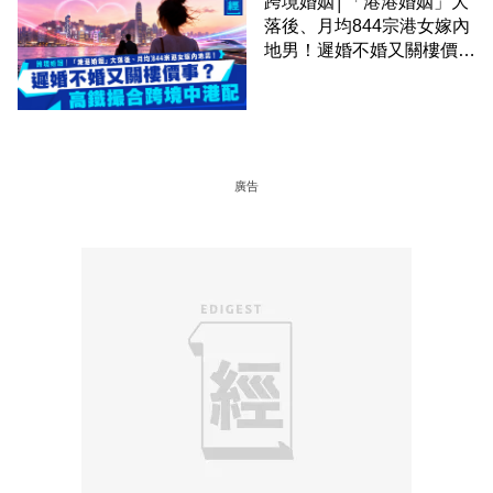
跨境婚姻│「港港婚姻」大
落後、月均844宗港女嫁內
地男！遲婚不婚又關樓價
事？高鐵撮合跨境中港配
廣告