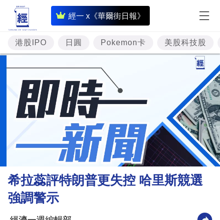
即
經一 x《華爾街日報》
時
財
港股IPO
日圓
Pokemon卡
美股科技股
經
專
題
投
資
樓
市
理
希拉蕊評特朗普更失控 哈里斯競選
財
強調警示
商
業