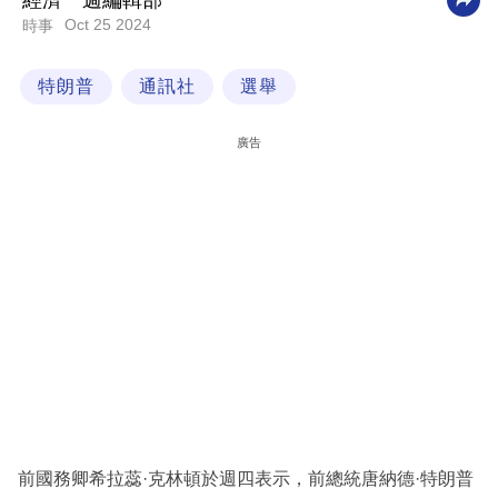
經濟一週編輯部
Oct 25 2024
時事
科
技
特朗普
通訊社
選舉
職
場
廣告
生
活
時
事
專
欄
訂
閱
專
前國務卿希拉蕊·克林頓於週四表示，前總統唐納德·特朗普
區