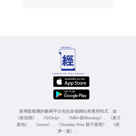
新傳媒集團的數碼平台包括多個網站和應用程式，如
《新假期》
、
《GOtrip》
、
《NM+新Monday》
、
《東方
新地》
、
《more》
、
《Sunday Kiss 親子童萌》
、
《經
濟一週》
。