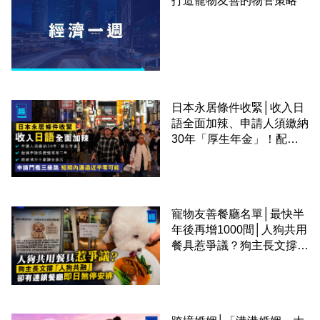
打造寵物友善的物管策略
日本永居條件收緊│收入日
語全面加辣、申請人須繳納
30年「厚生年金」！配偶
申請快變慢 趕絕境外土豪
課金移居
寵物友善餐廳名單│最快半
年後再增1000間│人狗共用
餐具惹爭議？狗主長文撐
「人狗共融」 卻有連鎖餐
廳即日煞停安排