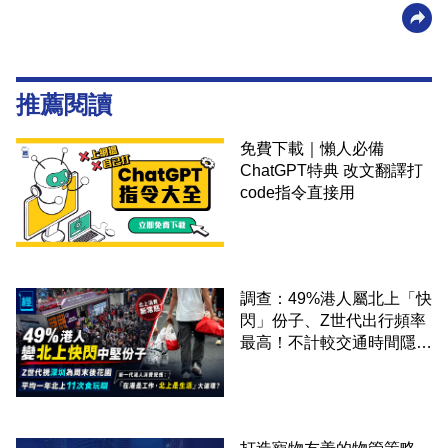
推薦閱讀
免費下載｜懶人必備
ChatGPT特典 改文翻譯打
code指令直接用
調查：49%港人屬北上「快
閃」份子、Z世代出行頻率
最高！不計較交通時間隱形
成本 跨境擁抱大灣區生活
圈