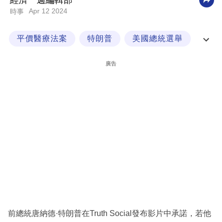
經濟一週編輯部
Apr 12 2024
時事
科
技
平價醫療法案
特朗普
美國總統選舉
職
通訊社
場
廣告
生
活
時
事
專
欄
訂
閱
專
前總統唐納德·特朗普在Truth Social發布影片中承諾，若他
區