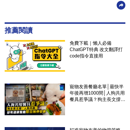
推薦閱讀
免費下載｜懶人必備
ChatGPT特典 改文翻譯打
code指令直接用
寵物友善餐廳名單│最快半
年後再增1000間│人狗共用
餐具惹爭議？狗主長文撐
「人狗共融」 卻有連鎖餐
廳即日煞停安排