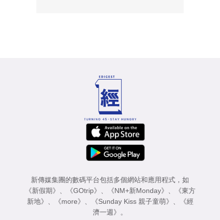
新傳媒集團的數碼平台包括多個網站和應用程式，如
《新假期》
、
《GOtrip》
、
《NM+新Monday》
、
《東方
新地》
、
《more》
、
《Sunday Kiss 親子童萌》
、
《經
濟一週》
。