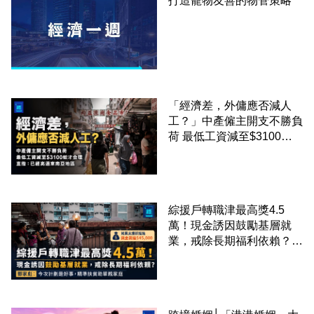
打造寵物友善的物管策略
「經濟差，外傭應否減人
工？」中產僱主開支不勝負
荷 最低工資減至$3100蚊
才合理：已經高過東南亞地
區
綜援戶轉職津最高獎4.5
萬！現金誘因鼓勵基層就
業，戒除長期福利依賴？鄧
家彪：今次計劃是好事，精
準扶貧助單親家庭