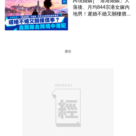
跨境婚姻│「港港婚姻」大
落後、月均844宗港女嫁內
地男！遲婚不婚又關樓價
事？高鐵撮合跨境中港配
廣告