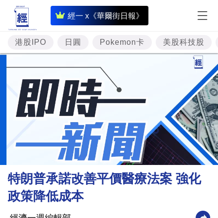
即
經一 x《華爾街日報》
時
財
港股IPO
日圓
Pokemon卡
美股科技股
經
專
題
投
資
樓
市
理
特朗普承諾改善平價醫療法案 強化
財
政策降低成本
商
業