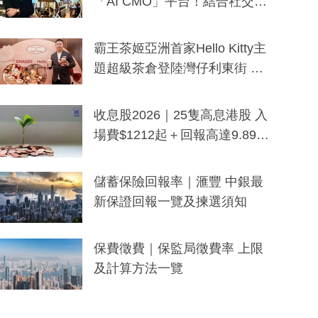
「AI CMO」平台！結合社交聆
聽與廣東話大模型 助中小企數
分鐘生成「貼地」宣傳短片
霸王茶姬亞洲首家Hello Kitty主
題超級茶倉登陸灣仔利東街 推
出首創「伯爵紅茶色」Hello Kitt
y及香港限定特調系列
收息股2026｜25隻高息港股 入
場費$1212起＋回報高達9.89
厘！持續更新
儲蓄保險回報率｜滙豐 中銀最
新保證回報一覽及揀選須知
保費徵費｜保監局徵費率 上限
及計算方法一覽