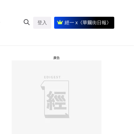
登入
經一 x《華爾街日報》
廣告