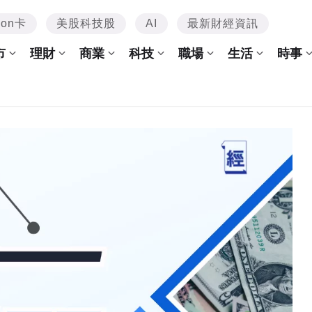
mon卡
美股科技股
AI
最新財經資訊
市
理財
商業
科技
職場
生活
時事