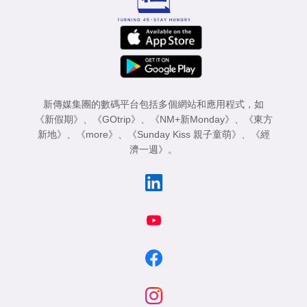
新傳媒集團的數碼平台包括多個網站和應用程式，如
《新假期》
、
《GOtrip》
、
《NM+新Monday》
、
《東方
新地》
、
《more》
、
《Sunday Kiss 親子童萌》
、
《經
濟一週》
。