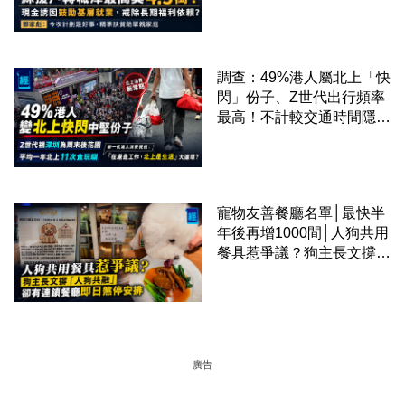
家彪：今次計劃是好事，精
準扶貧助單親家庭
調查：49%港人屬北上「快
閃」份子、Z世代出行頻率
最高！不計較交通時間隱形
成本 跨境擁抱大灣區生活
圈
寵物友善餐廳名單│最快半
年後再增1000間│人狗共用
餐具惹爭議？狗主長文撐
「人狗共融」 卻有連鎖餐
廳即日煞停安排
廣告