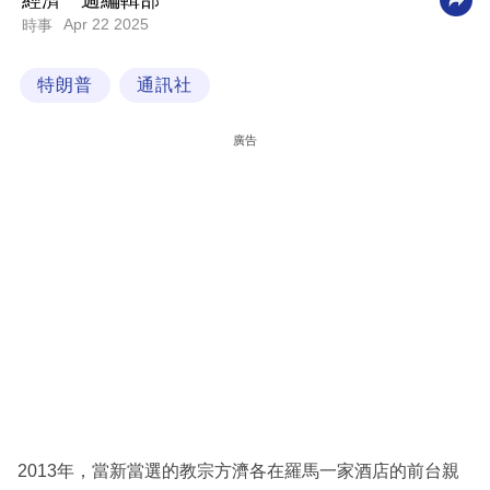
經濟一週編輯部
Apr 22 2025
時事
科
技
特朗普
通訊社
職
場
廣告
生
活
時
事
專
欄
訂
閱
專
2013年，當新當選的教宗方濟各在羅馬一家酒店的前台親
區