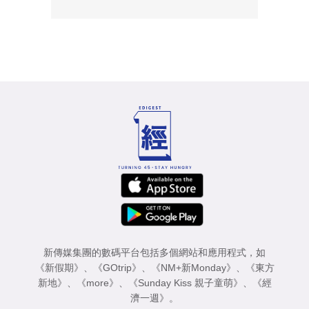
新傳媒集團的數碼平台包括多個網站和應用程式，如
《新假期》
、
《GOtrip》
、
《NM+新Monday》
、
《東方
新地》
、
《more》
、
《Sunday Kiss 親子童萌》
、
《經
濟一週》
。