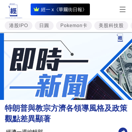
即
經一 x《華爾街日報》
時
財
港股IPO
日圓
Pokemon卡
美股科技股
經
專
題
投
資
樓
市
理
特朗普與教宗方濟各領導風格及政策
財
觀點差異顯著
商
業