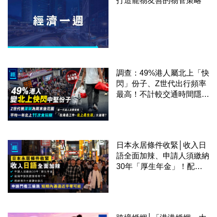
打造寵物友善的物管策略
調查：49%港人屬北上「快
閃」份子、Z世代出行頻率
最高！不計較交通時間隱形
成本 跨境擁抱大灣區生活
圈
日本永居條件收緊│收入日
語全面加辣、申請人須繳納
30年「厚生年金」！配偶
申請快變慢 趕絕境外土豪
課金移居