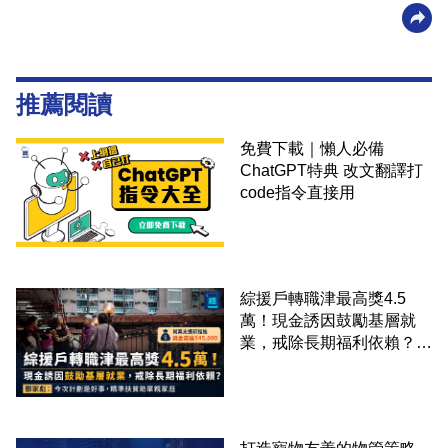
推薦閱讀
免費下載｜懶人必備
ChatGPT特典 改文翻譯打
code指令直接用
綜援戶轉職津最高獎4.5
萬！現金誘因鼓勵基層就
業，戒除長期福利依賴？鄧
家彪：今次計劃是好事，精
準扶貧助單親家庭