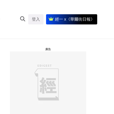
登入
經一 x《華爾街日報》
廣告