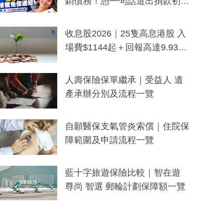
銷債務！憑一句話道出捐款初
衷：加州26萬人接獲免債通知、
一度被誤當詐騙手段
收息股2026｜25隻高息港股 入
場費$1144起＋回報高達9.93
厘！持續更新
人壽保險保單繼承｜受益人 遺
產承辦分別及流程一覽
自願醫保支氣管炎索償｜住院保
障範圍及申請流程一覽
藍十字旅遊保險比較｜智在遊
尊尚 智選 郵輪計劃保障額一覽