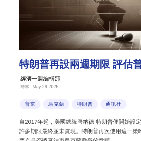
特朗普再設兩週期限 評估
經濟一週編輯部
May 29 2025
時事
普京
烏克蘭
特朗普
通訊社
自2017年起，美國總統唐納德·特朗普便開始
許多期限最終並未實現。特朗普再次使用這一策
普京是否認真結束烏克蘭戰爭的意願。