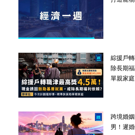
綜援戶轉
除長期福
單親家庭
跨境婚姻
男！遲婚