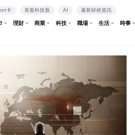
mon卡
美股科技股
AI
最新財經資訊
市
理財
商業
科技
職場
生活
時事