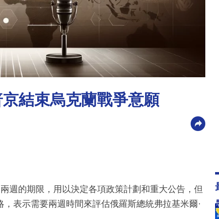
普京結束烏克蘭戰爭意願
設定兩週的期限，用以決定各項政策計劃和重大公告，但
略，表示需要兩週時間來評估俄羅斯總統弗拉基米爾·