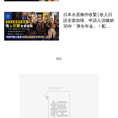
日本永居條件收緊│收入日
語全面加辣、申請人須繳納
30年「厚生年金」！配偶
申請快變慢 趕絕境外土豪
課金移居
廣告