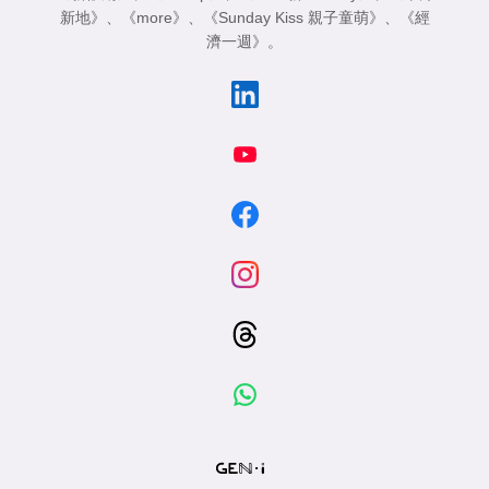
新地》
、
《more》
、
《Sunday Kiss 親子童萌》
、
《經
濟一週》
。