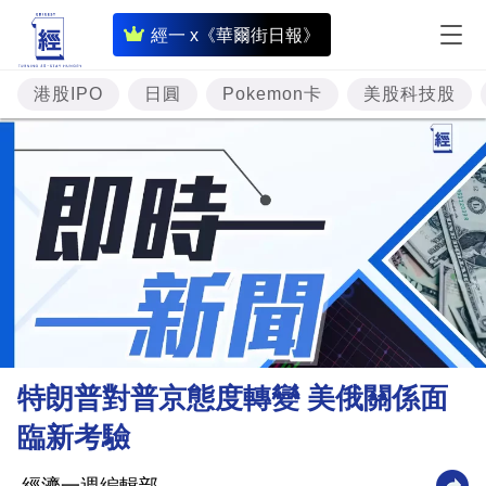
即
經一 x《華爾街日報》
時
財
港股IPO
日圓
Pokemon卡
美股科技股
經
專
題
投
資
樓
市
理
特朗普對普京態度轉變 美俄關係面
財
臨新考驗
商
業