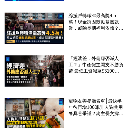
綜援戶轉職津最高獎4.5
萬！現金誘因鼓勵基層就
業，戒除長期福利依賴？鄧
家彪：今次計劃是好事，精
準扶貧助單親家庭
「經濟差，外傭應否減人
工？」中產僱主開支不勝負
荷 最低工資減至$3100蚊
才合理：已經高過東南亞地
區
寵物友善餐廳名單│最快半
年後再增1000間│人狗共用
餐具惹爭議？狗主長文撐
「人狗共融」 卻有連鎖餐
廳即日煞停安排