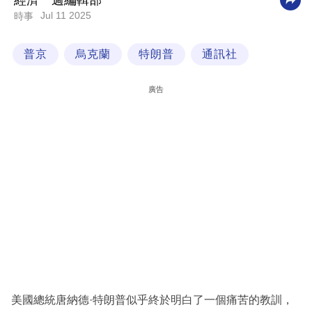
經濟一週編輯部
Jul 11 2025
時事
科
技
普京
烏克蘭
特朗普
通訊社
職
場
廣告
生
活
時
事
專
欄
訂
閱
專
美國總統唐納德·特朗普似乎終於明白了一個痛苦的教訓，
區