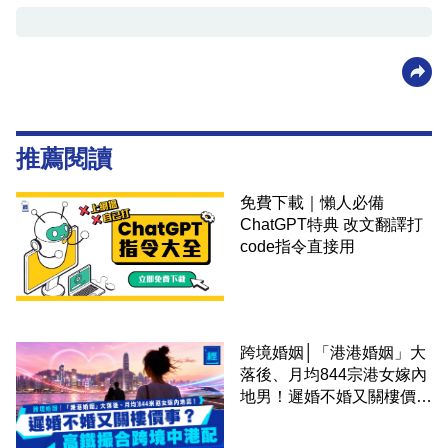
推薦閱讀
免費下載｜懶人必備
ChatGPT特典 改文翻譯打
code指令直接用
跨境婚姻│「港港婚姻」大
落後、月均844宗港女嫁內
地男！遲婚不婚又關樓價
事？高鐵撮合跨境中港配