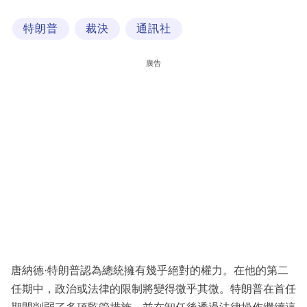
科
特朗普
裁決
通訊社
技
職
廣告
場
生
活
時
事
專
欄
訂
閱
唐納德·特朗普認為總統擁有幾乎絕對的權力。在他的第二
專
任期中，政治或法律的限制將變得微乎其微。特朗普在首任
區