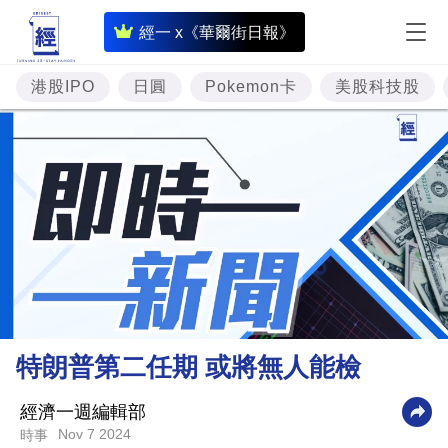
即
經一 x《華爾街日報》
時
財
港股IPO
日圓
Pokemon卡
美股科技股
經
專
題
投
資
樓
市
理
特朗普第二任期 或將無人能檢
財
商
經濟一週編輯部
Nov 7 2024
時事
業