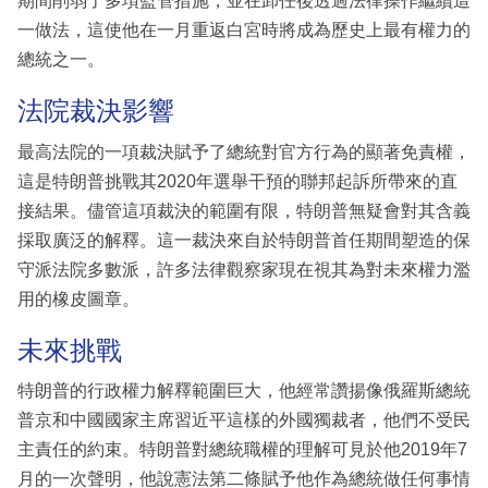
期間削弱了多項監管措施，並在卸任後透過法律操作繼續這
一做法，這使他在一月重返白宮時將成為歷史上最有權力的
總統之一。
法院裁決影響
最高法院的一項裁決賦予了總統對官方行為的顯著免責權，
這是特朗普挑戰其2020年選舉干預的聯邦起訴所帶來的直
接結果。儘管這項裁決的範圍有限，特朗普無疑會對其含義
採取廣泛的解釋。這一裁決來自於特朗普首任期間塑造的保
守派法院多數派，許多法律觀察家現在視其為對未來權力濫
用的橡皮圖章。
未來挑戰
特朗普的行政權力解釋範圍巨大，他經常讚揚像俄羅斯總統
普京和中國國家主席習近平這樣的外國獨裁者，他們不受民
主責任的約束。特朗普對總統職權的理解可見於他2019年7
月的一次聲明，他說憲法第二條賦予他作為總統做任何事情