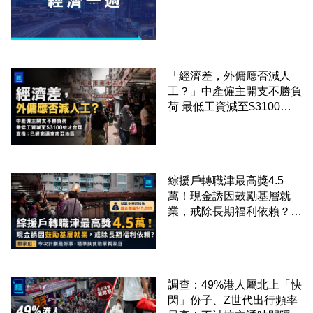
「經濟差，外傭應否減人
工？」中產僱主開支不勝負
荷 最低工資減至$3100蚊
才合理：已經高過東南亞地
區
綜援戶轉職津最高獎4.5
萬！現金誘因鼓勵基層就
業，戒除長期福利依賴？鄧
家彪：今次計劃是好事，精
準扶貧助單親家庭
調查：49%港人屬北上「快
閃」份子、Z世代出行頻率