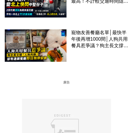
最高！不計較交通時間隱形
成本 跨境擁抱大灣區生活
圈
寵物友善餐廳名單│最快半
年後再增1000間│人狗共用
餐具惹爭議？狗主長文撐
「人狗共融」 卻有連鎖餐
廳即日煞停安排
廣告