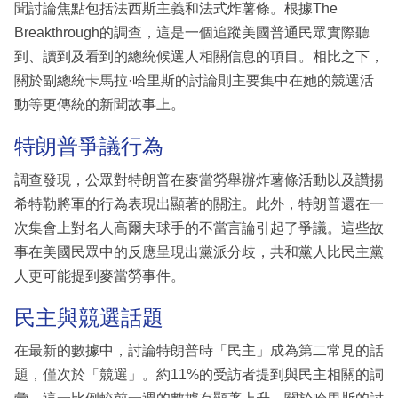
聞討論焦點包括法西斯主義和法式炸薯條。根據The
Breakthrough的調查，這是一個追蹤美國普通民眾實際聽
到、讀到及看到的總統候選人相關信息的項目。相比之下，
關於副總統卡馬拉·哈里斯的討論則主要集中在她的競選活
動等更傳統的新聞故事上。
特朗普爭議行為
調查發現，公眾對特朗普在麥當勞舉辦炸薯條活動以及讚揚
希特勒將軍的行為表現出顯著的關注。此外，特朗普還在一
次集會上對名人高爾夫球手的不當言論引起了爭議。這些故
事在美國民眾中的反應呈現出黨派分歧，共和黨人比民主黨
人更可能提到麥當勞事件。
民主與競選話題
在最新的數據中，討論特朗普時「民主」成為第二常見的話
題，僅次於「競選」。約11%的受訪者提到與民主相關的詞