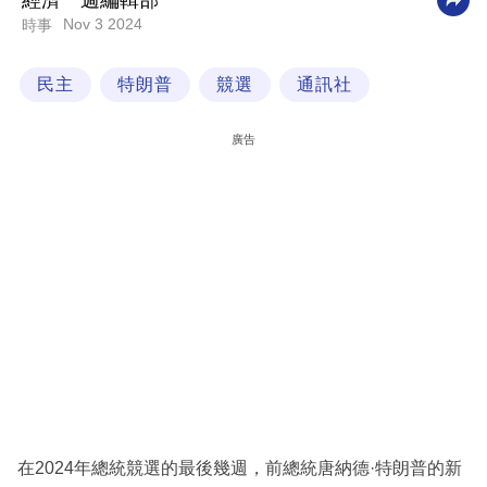
經濟一週編輯部
Nov 3 2024
時事
科
技
民主
特朗普
競選
通訊社
職
場
廣告
生
活
時
事
專
欄
訂
閱
專
在2024年總統競選的最後幾週，前總統唐納德·特朗普的新
區