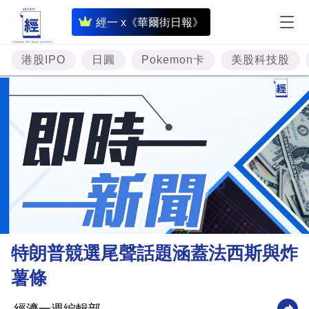
即
經一 x《華爾街日報》
時
財
港股IPO
日圓
Pokemon卡
美股科技股
經
專
題
投
資
樓
市
理
特朗普競選尾聲話題涵蓋法西斯與炸
財
薯條
商
業