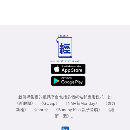
新傳媒集團的數碼平台包括多個網站和應用程式，如
《新假期》
、
《GOtrip》
、
《NM+新Monday》
、
《東方
新地》
、
《more》
、
《Sunday Kiss 親子童萌》
、
《經
濟一週》
。