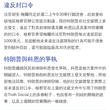
違反封口令
法官胡安·梅爾尚定於週二上午9:30舉行聽證會，此前曼哈
頓地區檢察官辦公室提出動議，指控特朗普在社交媒體上多
次發文，違反了對其前律師邁克爾·科恩以及其案件陪審團
的封口令。檢察官希望梅爾尚法官對特朗普每次違規罰款
1000美元，並提醒他未來違反法庭限制的行為可能不僅會
受到額外罰款，還可能面臨最高30天的監禁。
特朗普與科恩的爭執
特朗普繼續與其前律師科恩發生爭執，科恩是檢方案件中的
關鍵證人。特朗普抱怨科恩在社交媒體上發文攻擊他，而他
卻無法回應。特朗普的律師辯稱，他的社交媒體發文實際上
並未違反封口令。檢察官在上週的法庭文件中引用了特朗普
在Truth Social上的多條帖子，包括發布一則紐約郵報的故
事，以及上週關於陪審團的一條鏈接。