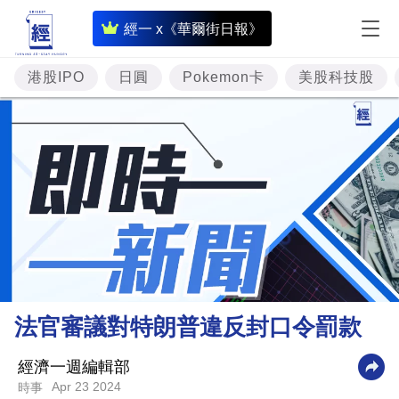
即
經一 x《華爾街日報》
時
財
港股IPO
日圓
Pokemon卡
美股科技股
經
專
題
投
資
樓
市
理
法官審議對特朗普違反封口令罰款
財
商
經濟一週編輯部
Apr 23 2024
時事
業