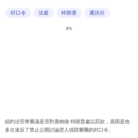
科
封口令
法庭
特朗普
通訊社
技
職
廣告
場
生
活
時
事
專
欄
訂
閱
紐約法官將審議是否對唐納德·特朗普處以罰款，原因是他
專
多次違反了禁止公開討論證人或陪審團的封口令。
區