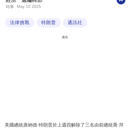
經濟一週編輯部
May 10 2025
時事
科
技
法律挑戰
特朗普
通訊社
職
場
廣告
生
活
時
事
專
欄
訂
閱
專
美國總統唐納德·特朗普於上週四解除了三名由前總統喬·拜
區