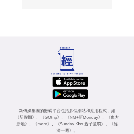
新傳媒集團的數碼平台包括多個網站和應用程式，如
《新假期》
、
《GOtrip》
、
《NM+新Monday》
、
《東方
新地》
、
《more》
、
《Sunday Kiss 親子童萌》
、
《經
濟一週》
。