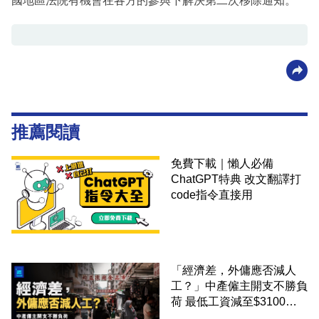
國地區法院有機會在各方的參與下解決第二次移除通知。
推薦閱讀
免費下載｜懶人必備
ChatGPT特典 改文翻譯打
code指令直接用
「經濟差，外傭應否減人
工？」中產僱主開支不勝負
荷 最低工資減至$3100蚊
才合理：已經高過東南亞地