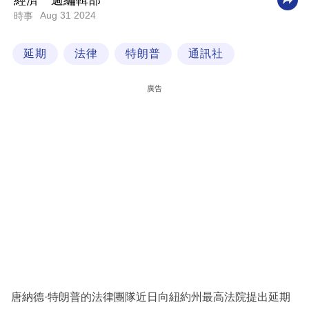
經濟一週編輯部
Aug 31 2024
時事
科
技
延期
法律
特朗普
通訊社
職
場
廣告
生
活
時
事
專
欄
訂
閱
專
唐納德·特朗普的法律團隊近日向紐約州最高法院提出延期
區