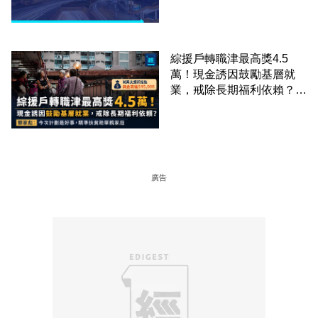
綜援戶轉職津最高獎4.5
萬！現金誘因鼓勵基層就
業，戒除長期福利依賴？鄧
家彪：今次計劃是好事，精
準扶貧助單親家庭
廣告