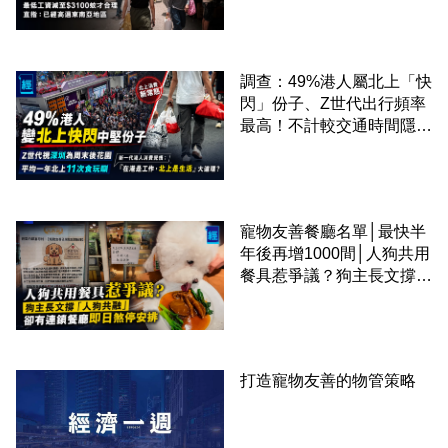
區
調查：49%港人屬北上「快
閃」份子、Z世代出行頻率
最高！不計較交通時間隱形
成本 跨境擁抱大灣區生活
圈
寵物友善餐廳名單│最快半
年後再增1000間│人狗共用
餐具惹爭議？狗主長文撐
「人狗共融」 卻有連鎖餐
廳即日煞停安排
打造寵物友善的物管策略