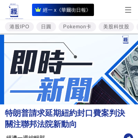
即
經一 x《華爾街日報》
時
財
港股IPO
日圓
Pokemon卡
美股科技股
經
專
題
投
資
樓
市
理
特朗普請求延期紐約封口費案判決
財
關注聯邦法院新動向
商
業