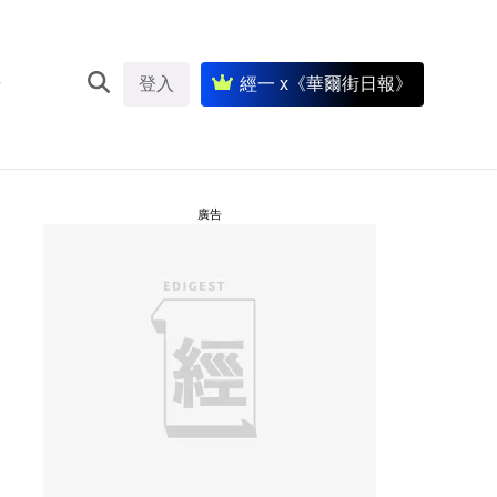
登入
經一 x《華爾街日報》
廣告