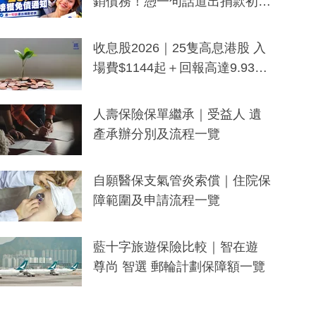
銷債務！憑一句話道出捐款初
衷：加州26萬人接獲免債通知、
一度被誤當詐騙手段
收息股2026｜25隻高息港股 入
場費$1144起＋回報高達9.93
厘！持續更新
人壽保險保單繼承｜受益人 遺
產承辦分別及流程一覽
自願醫保支氣管炎索償｜住院保
障範圍及申請流程一覽
藍十字旅遊保險比較｜智在遊
尊尚 智選 郵輪計劃保障額一覽