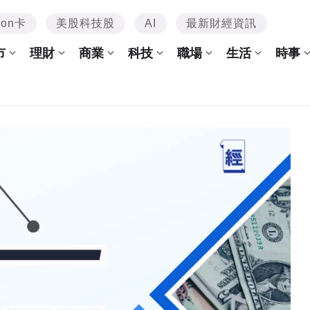
mon卡
美股科技股
AI
最新財經資訊
市
理財
商業
科技
職場
生活
時事