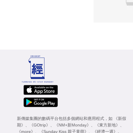
新傳媒集團的數碼平台包括多個網站和應用程式，如
《新假
期》
、
《GOtrip》
、
《NM+新Monday》
、
《東方新地》
、
《more》
、
《Sunday Kiss 親子童萌》
、
《經濟一週》
。