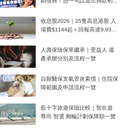
銷債務！憑一句話道出捐款初
衷：加州26萬人接獲免債通知、
一度被誤當詐騙手段
收息股2026｜25隻高息港股 入
場費$1144起＋回報高達9.93
厘！持續更新
人壽保險保單繼承｜受益人 遺
產承辦分別及流程一覽
自願醫保支氣管炎索償｜住院保
障範圍及申請流程一覽
藍十字旅遊保險比較｜智在遊
尊尚 智選 郵輪計劃保障額一覽