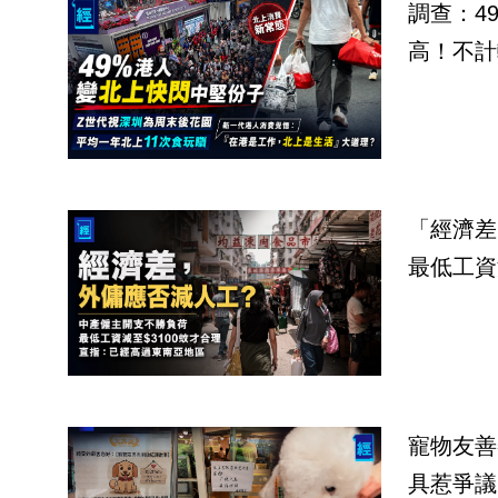
調查：4
高！不計
「經濟差
最低工資
寵物友善
具惹爭議