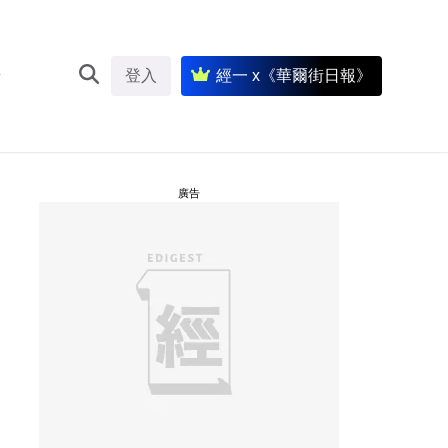
登入
經一 x《華爾街日報》
廣告