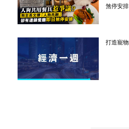
煞停安排
打造寵物