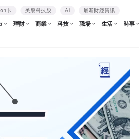
mon卡
美股科技股
AI
最新財經資訊
市
理財
商業
科技
職場
生活
時事