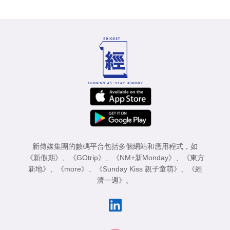
新傳媒集團的數碼平台包括多個網站和應用程式，如
《新假期》
、
《GOtrip》
、
《NM+新Monday》
、
《東方
新地》
、
《more》
、
《Sunday Kiss 親子童萌》
、
《經
濟一週》
。