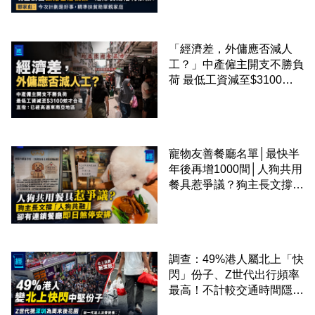
準扶貧助單親家庭
「經濟差，外傭應否減人
工？」中產僱主開支不勝負
荷 最低工資減至$3100蚊
才合理：已經高過東南亞地
區
寵物友善餐廳名單│最快半
年後再增1000間│人狗共用
餐具惹爭議？狗主長文撐
「人狗共融」 卻有連鎖餐
廳即日煞停安排
調查：49%港人屬北上「快
閃」份子、Z世代出行頻率
最高！不計較交通時間隱形
成本 跨境擁抱大灣區生活