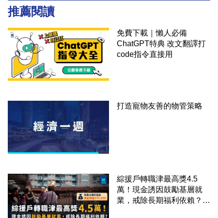
推薦閱讀
免費下載｜懶人必備
ChatGPT特典 改文翻譯打
code指令直接用
打造寵物友善的物管策略
綜援戶轉職津最高獎4.5
萬！現金誘因鼓勵基層就
業，戒除長期福利依賴？鄧
家彪：今次計劃是好事，精