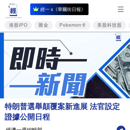
即
經一 x《華爾街日報》
時
財
港股IPO
匯金
Pokemon卡
美股科技股
經
專
題
投
資
樓
市
理
特朗普選舉顛覆案新進展 法官設定
財
證據公開日程
商
業